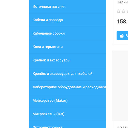
Источники питания
Кабели и провода
158.
Кабельные сборки
В
Клеи и герметики
Крепёж и аксессуары
Крепёж и аксессуары для кабелей
Лабораторное оборудование и расходники
Мейкерство (Maker)
Микросхемы (ICs)
Оптоэлектроника