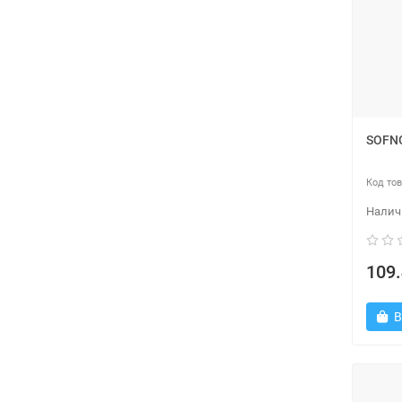
SOFNG
109.
В