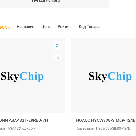
Гнёзда PC Card
чанию
Название
Цена
Рейтинг
Код Товара
ONN ASAA821-E8RB0-7H
HOAUC HYCW338-SIM09-124B
ASAA821-E8RB0-7H
HYCW338-SIM09-124B