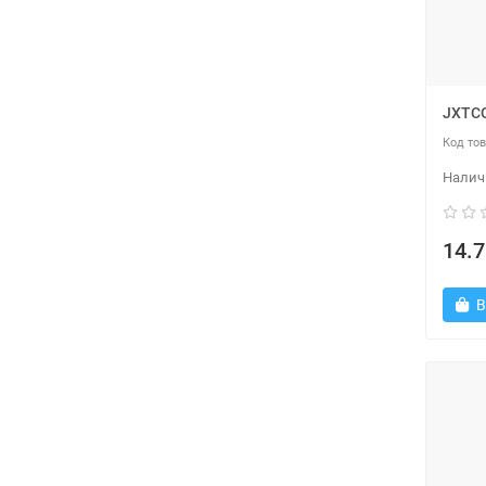
JXTCO
14.7
В