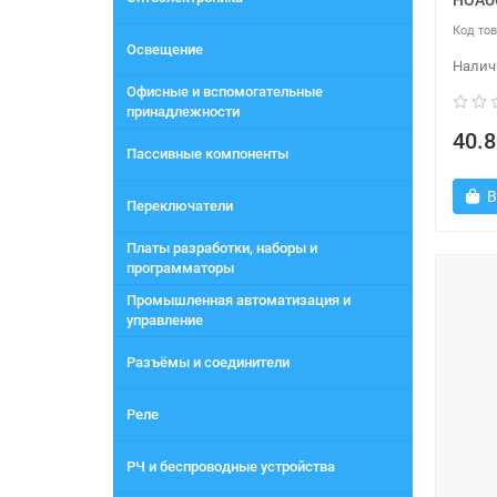
HOAU
Освещение
Офисные и вспомогательные
принадлежности
40.8
Пассивные компоненты
В
Переключатели
Платы разработки, наборы и
программаторы
Промышленная автоматизация и
управление
Разъёмы и соединители
Реле
РЧ и беспроводные устройства