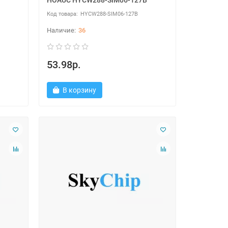
HOAUC HYCW288-SIM06-127B
HYCW288-SIM06-127B
36
53.98р.
В корзину