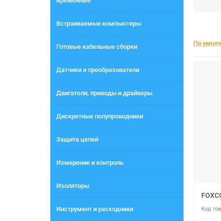
Временные
Встраиваемые компьютеры
По умол
Готовые кабельные сборки
Датчики и преобразователи
Двигатели, приводы и драйверы
Дискретные полупроводники
Защита цепей
Измерение и контроль
Изоляторы
FOXC
Инструмент и расходники