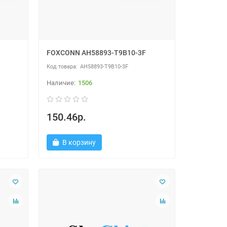
FOXCONN AH58893-T9B10-3F
AH58893-T9B10-3F
1506
150.46р.
В корзину