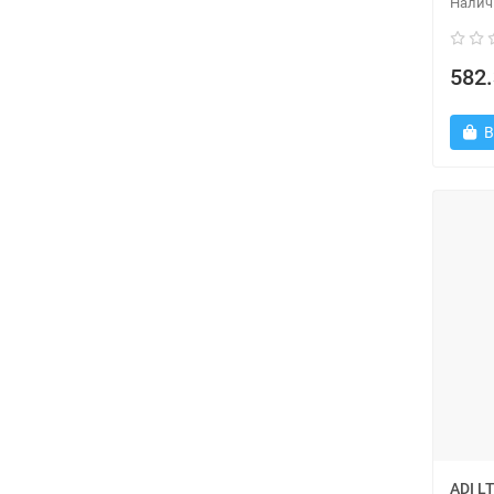
582.
В
ADI L