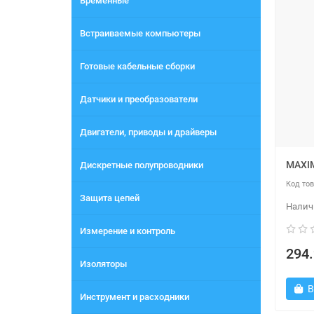
Временные
Встраиваемые компьютеры
Готовые кабельные сборки
Датчики и преобразователи
Двигатели, приводы и драйверы
MAXI
Дискретные полупроводники
Защита цепей
Измерение и контроль
294.
Изоляторы
В
Инструмент и расходники