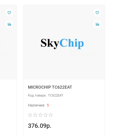
MICROCHIP TC622EAT
TC622EAT
5
376.09р.