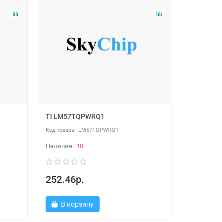
TI LM57TQPWRQ1
LM57TQPWRQ1
10
252.46р.
В корзину