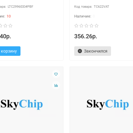
LTC2996IDD#PBF
TC622VAT
10
0
40р.
356.26р.
 корзину
Закончился