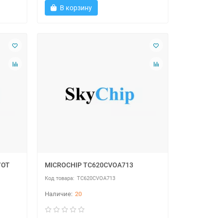
В корзину
/OT
MICROCHIP TC620CVOA713
TC620CVOA713
20