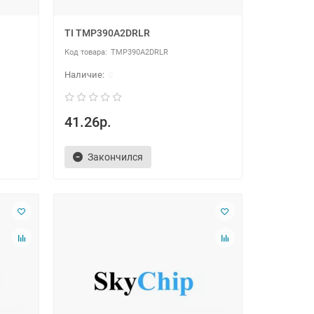
TI TMP390A2DRLR
TMP390A2DRLR
0
41.26р.
Закончился