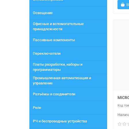
В
Освещение
Офисные и вспомогательные
принадлежности
Пассивные компоненты
Переключатели
Платы разработки, наборы и
программаторы
Промышленная автоматизация и
управление
Разъёмы и соединители
MICR
Реле
РЧ и беспроводные устройства