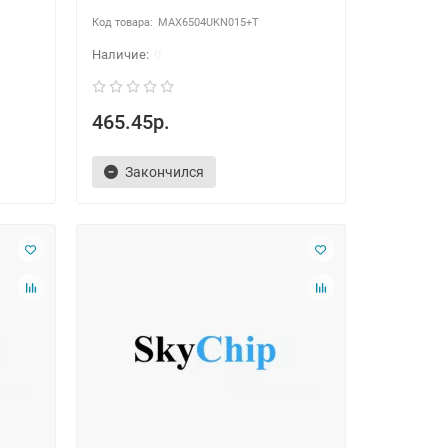
MAX6504UKN015+T
0
465.45р.
Закончился