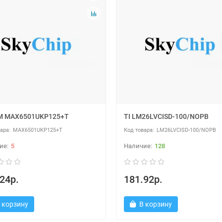
M MAX6501UKP125+T
TI LM26LVCISD-100/NOPB
MAX6501UKP125+T
LM26LVCISD-100/NOPB
5
128
24р.
181.92р.
 корзину
В корзину