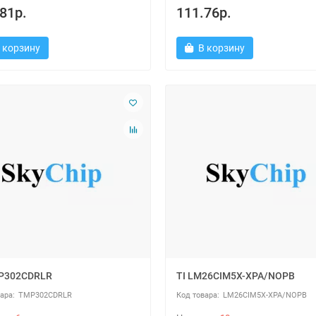
81р.
111.76р.
 корзину
В корзину
MP302CDRLR
TI LM26CIM5X-XPA/NOPB
TMP302CDRLR
LM26CIM5X-XPA/NOPB