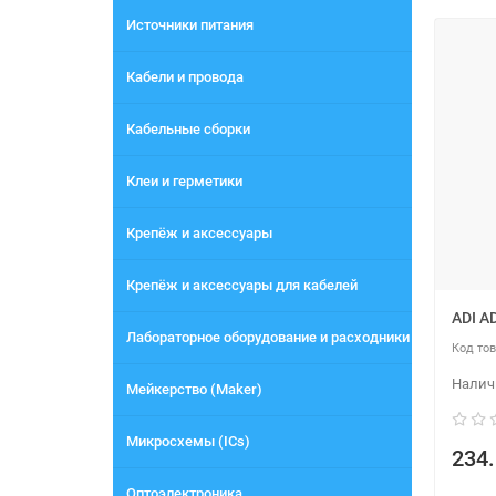
Источники питания
Кабели и провода
Кабельные сборки
Клеи и герметики
Крепёж и аксессуары
Крепёж и аксессуары для кабелей
ADI A
Лабораторное оборудование и расходники
Мейкерство (Maker)
Микросхемы (ICs)
234.
Оптоэлектроника