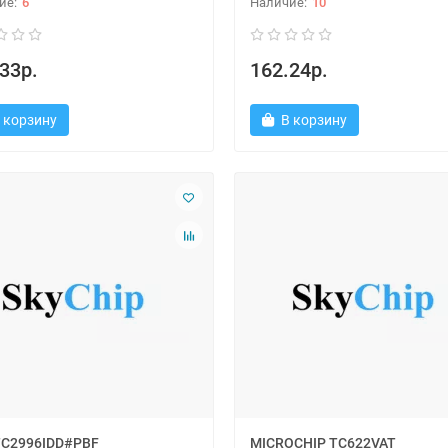
6
10
33р.
162.24р.
 корзину
В корзину
TC2996IDD#PBF
MICROCHIP TC622VAT