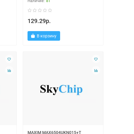
81
129.29р.
В корзину
MAXIM MAX6504UKN015+T