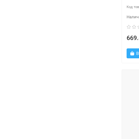
669.
В