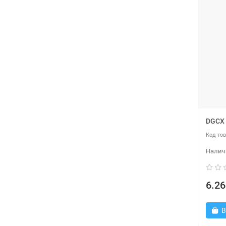
DGCX 
6.26
В