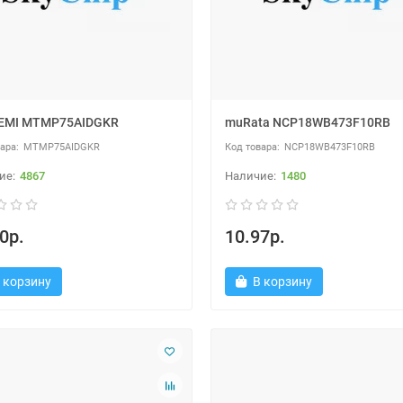
EMI MTMP75AIDGKR
muRata NCP18WB473F10RB
MTMP75AIDGKR
NCP18WB473F10RB
4867
1480
0р.
10.97р.
 корзину
В корзину