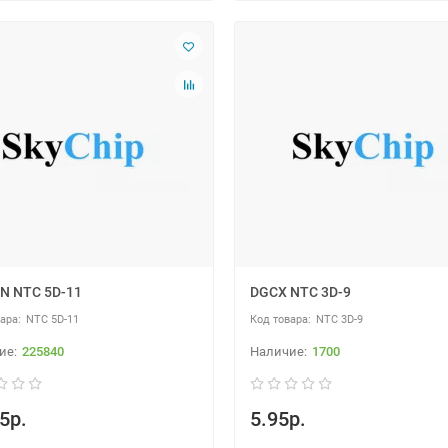
N NTC 5D-11
DGCX NTC 3D-9
NTC 5D-11
NTC 3D-9
225840
1700
5р.
5.95р.