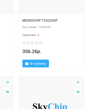
MICROCHIP TC622VAT
TC622VAT
6
356.26р.
В корзину