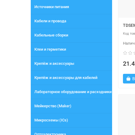
Источники питания
Кабели и провода
TDSEM
Кабельные сборки
Клеи и герметики
21.4
Крепёж и аксессуары
Крепёж и аксессуары для кабелей
В
Лабораторное оборудование и расходники
Мейкерство (Maker)
Микросхемы (ICs)
Оптоэлектроника