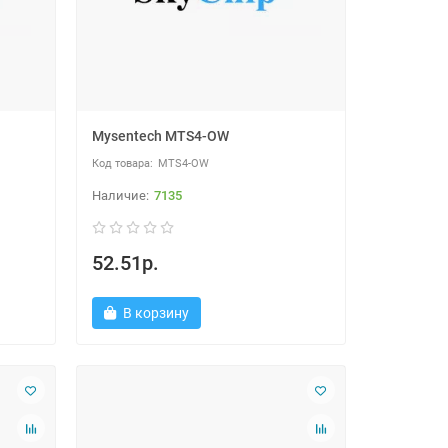
Mysentech MTS4-OW
MTS4-OW
7135
52.51р.
В корзину