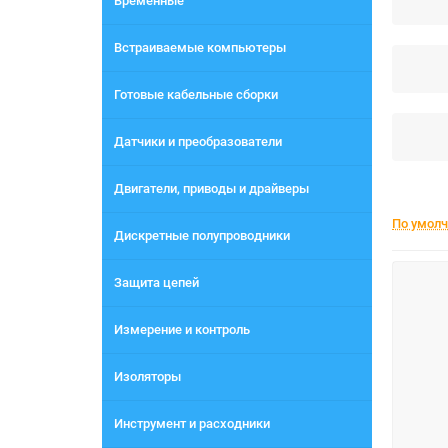
Временные
Встраиваемые компьютеры
Готовые кабельные сборки
Датчики и преобразователи
Двигатели, приводы и драйверы
По умол
Дискретные полупроводники
Защита цепей
Измерение и контроль
Изоляторы
Инструмент и расходники