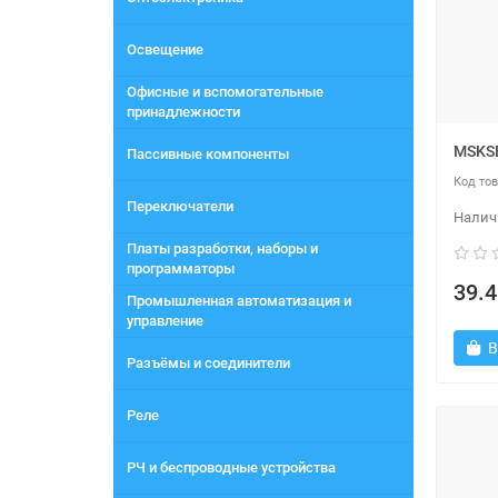
Освещение
Офисные и вспомогательные
принадлежности
MSKS
Пассивные компоненты
Переключатели
Платы разработки, наборы и
программаторы
39.4
Промышленная автоматизация и
управление
В
Разъёмы и соединители
Реле
РЧ и беспроводные устройства