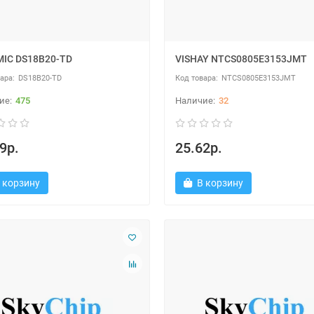
IC DS18B20-TD
VISHAY NTCS0805E3153JMT
DS18B20-TD
NTCS0805E3153JMT
475
32
9р.
25.62р.
 корзину
В корзину