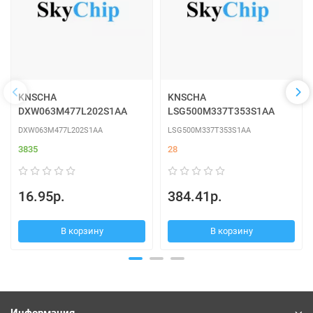
KNSCHA
KNSCHA
DXW063M477L202S1AA
LSG500M337T353S1AA
DXW063M477L202S1AA
LSG500M337T353S1AA
3835
28
16.95р.
384.41р.
В корзину
В корзину