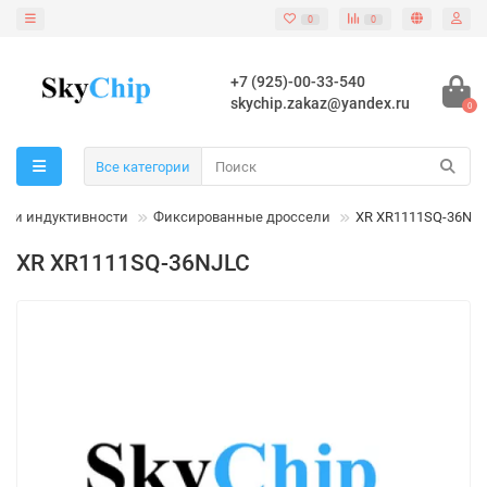
0
0
+7 (925)-00-33-540
skychip.zakaz@yandex.ru
0
Все категории
шки индуктивности
Фиксированные дроссели
XR XR1111SQ-36NJ
XR XR1111SQ-36NJLC