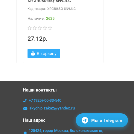
XR XR0806SQ-8N9JLC
XR XR080
XR0806SQ-8N9JLC
2625
27.12р.
27.39р
В корзину
В ко
Наши контакты
+7 (925)-00-33-540
skychip.zakaz@yandex.ru
Наш адрес
Мы в Telegram
125424, город Москва, Волоколамское ш,