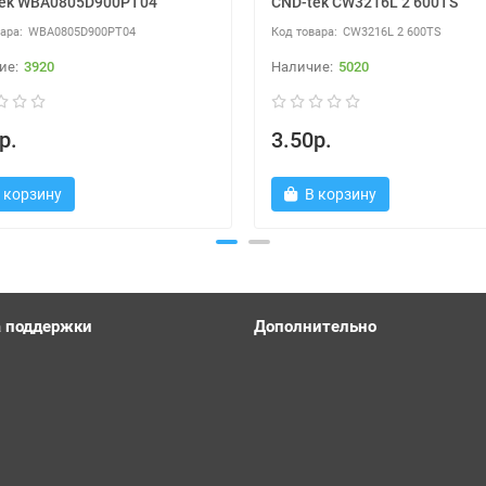
tek WBA0805D900PT04
CND-tek CW3216L 2 600TS
WBA0805D900PT04
CW3216L 2 600TS
3920
5020
р.
3.50р.
 корзину
В корзину
 поддержки
Дополнительно