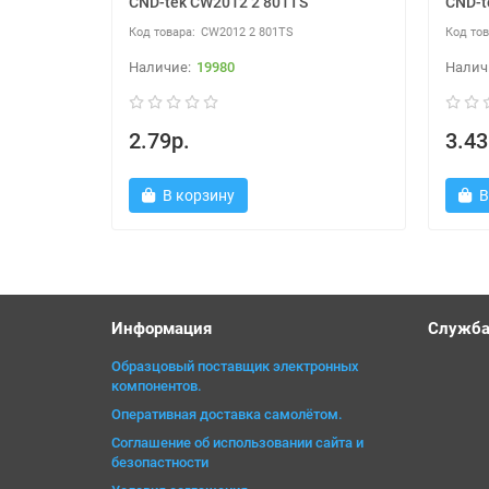
CND-tek CW2012 2 801TS
CND-
CW2012 2 801TS
19980
2.79р.
3.43
В корзину
В
Информация
Служба
Образцовый поставщик электронных
компонентов.
Оперативная доставка самолётом.
Соглашение об использовании сайта и
безопастности