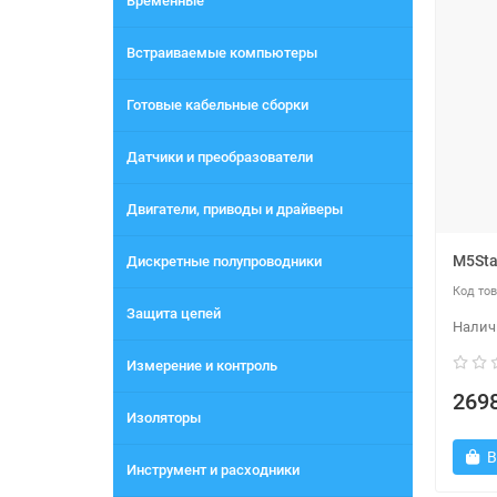
Временные
Встраиваемые компьютеры
Готовые кабельные сборки
Датчики и преобразователи
Двигатели, приводы и драйверы
M5Sta
Дискретные полупроводники
Защита цепей
Измерение и контроль
2698
Изоляторы
В
Инструмент и расходники