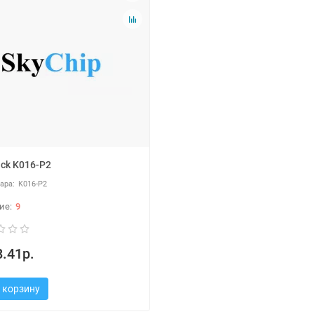
ck K016-P2
K016-P2
9
.41р.
 корзину