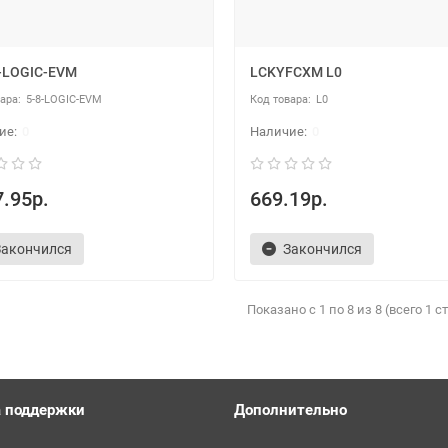
8-LOGIC-EVM
LCKYFCXM L0
5-8-LOGIC-EVM
L0
0
0
.95р.
669.19р.
Закончился
Закончился
Показано с 1 по 8 из 8 (всего 1 
 поддержки
Дополнительно