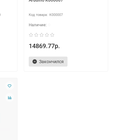
Arduino K000007
0
K000007
0
14869.77р.
Закончился