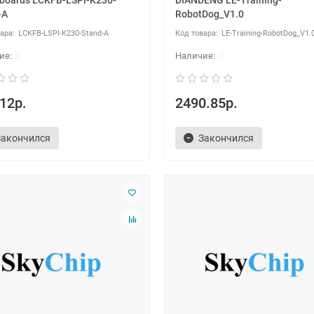
boards LCKFB-LSPI-K230-
DIANDENG LE-Training-
-A
RobotDog_V1.0
LCKFB-LSPI-K230-Stand-A
LE-Training-RobotDog_V1.
0
0
12р.
2490.85р.
Закончился
Закончился