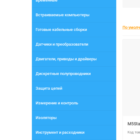
Временные
Встраиваемые компьютеры
По умол
Готовые кабельные сборки
Датчики и преобразователи
Двигатели, приводы и драйверы
Дискретные полупроводники
Защита цепей
Измерение и контроль
Изоляторы
M5Sta
Инструмент и расходники