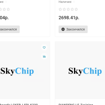
0
0
04р.
2698.41р.
Закончился
Закончился