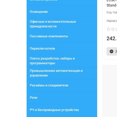
LCSC-
Stand
Освещение
Офисные и вспомогательные
принадлежности
Пассивные компоненты
242.
Переключатели
Платы разработки, наборы и
программаторы
Промышленная автоматизация и
управление
Разъёмы и соединители
Реле
РЧ и беспроводные устройства