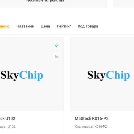
Носимые устройства
чанию
Название
Цена
Рейтинг
Код Товара
ck U102
M5Stack K016-P2
U102
K016-P2