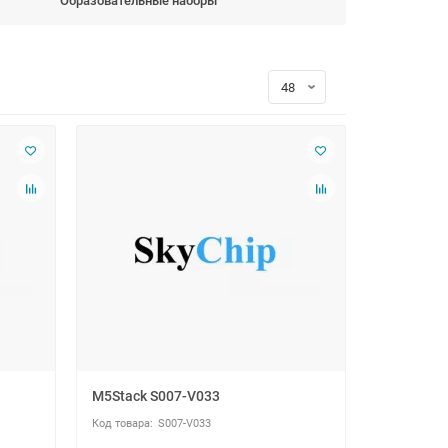
Образовательные наборы
M5Stack S007-V033
S007-V033