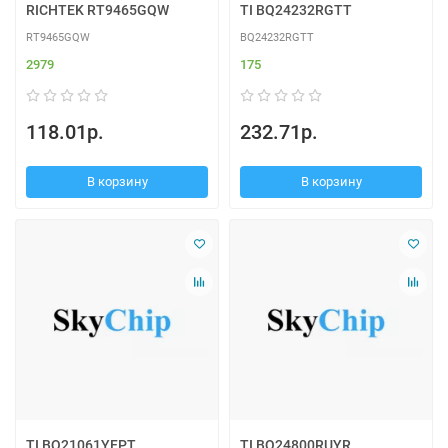
RICHTEK RT9465GQW
TI BQ24232RGTT
RT9465GQW
BQ24232RGTT
2979
175
118.01р.
232.71р.
В корзину
В корзину
TI BQ21061YFPT
TI BQ24800RUYR