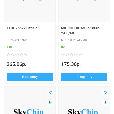
TI BQ25622ERYKR
MICROCHIP MCP73832-
2ATI/MC
BQ25622ERYKR
MCP73832-2ATI/MC
110
82
265.06р.
175.36р.
В корзину
В корзину