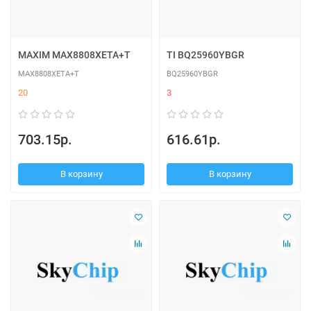
MAXIM MAX8808XETA+T
TI BQ25960YBGR
MAX8808XETA+T
BQ25960YBGR
20
3
703.15р.
616.61р.
В корзину
В корзину