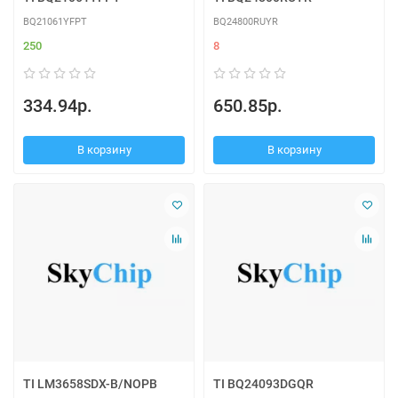
BQ21061YFPT
BQ24800RUYR
250
8
334.94р.
650.85р.
В корзину
В корзину
TI LM3658SDX-B/NOPB
TI BQ24093DGQR