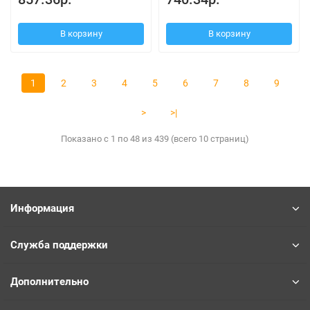
В корзину
В корзину
1
2
3
4
5
6
7
8
9
>
>|
Показано с 1 по 48 из 439 (всего 10 страниц)
Информация
Служба поддержки
Дополнительно