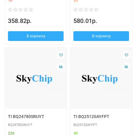
10
20
358.82р.
580.01р.
В корзину
В корзину
TI BQ24780SRUYT
TI BQ25120AYFPT
BQ24780SRUYT
BQ25120AYFPT
226
45