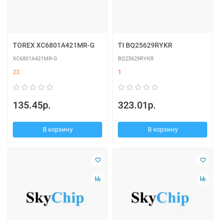
TOREX XC6801A421MR-G
TI BQ25629RYKR
XC6801A421MR-G
BQ25629RYKR
23
1
135.45р.
323.01р.
В корзину
В корзину