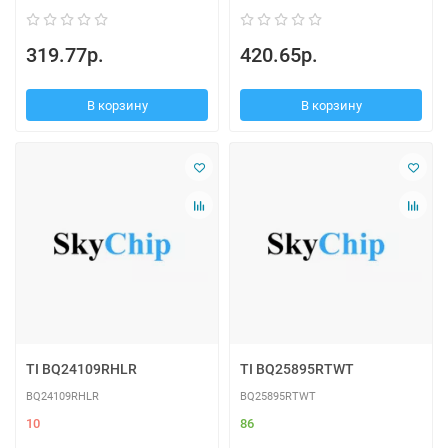
319.77р.
420.65р.
В корзину
В корзину
TI BQ24109RHLR
TI BQ25895RTWT
BQ24109RHLR
BQ25895RTWT
10
86