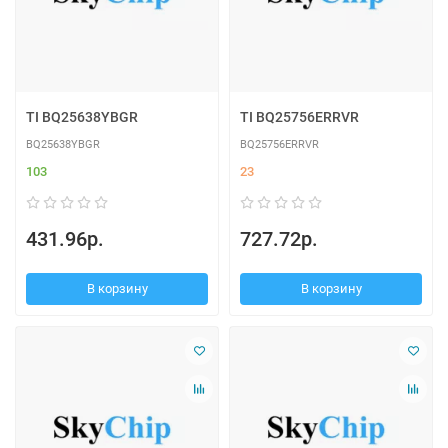
TI BQ25638YBGR
TI BQ25756ERRVR
BQ25638YBGR
BQ25756ERRVR
103
23
431.96р.
727.72р.
В корзину
В корзину