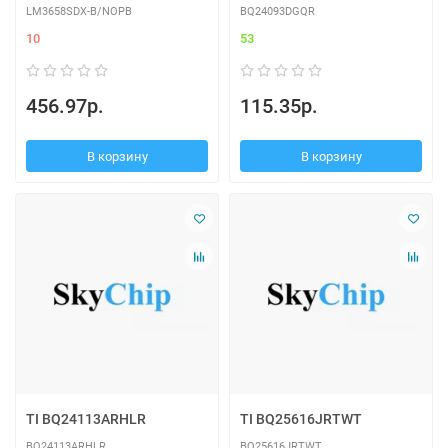
LM3658SDX-B/NOPB
BQ24093DGQR
10
53
456.97р.
115.35р.
В корзину
В корзину
TI BQ24113ARHLR
TI BQ25616JRTWT
BQ24113ARHLR
BQ25616JRTWT