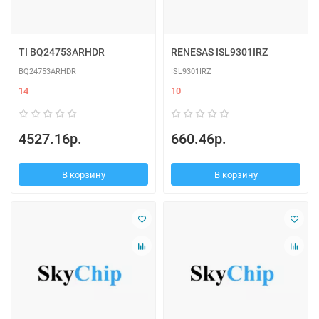
TI BQ24753ARHDR
RENESAS ISL9301IRZ
BQ24753ARHDR
ISL9301IRZ
14
10
4527.16р.
660.46р.
В корзину
В корзину