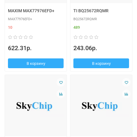
MAXIM MAX77976EFD+
TI BQ25672RQMR
MAX77976EFD+
BQ25672RQMR
10
489
622.31р.
243.06р.
В корзину
В корзину