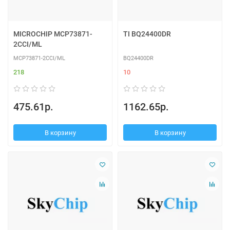
MICROCHIP MCP73871-
TI BQ24400DR
2CCI/ML
MCP73871-2CCI/ML
BQ24400DR
218
10
475.61р.
1162.65р.
В корзину
В корзину