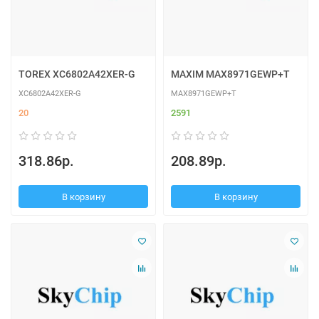
TOREX XC6802A42XER-G
MAXIM MAX8971GEWP+T
XC6802A42XER-G
MAX8971GEWP+T
20
2591
318.86р.
208.89р.
В корзину
В корзину