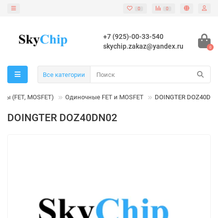
0
0
+7 (925)-00-33-540
skychip.zakaz@yandex.ru
0
Все категории
оры (FET, MOSFET)
Одиночные FET и MOSFET
DOINGTER DOZ40DN
DOINGTER DOZ40DN02