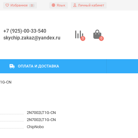
Избранное
Язык
Личный кабинет
0
+7 (925)-00-33-540
skychip.zakaz@yandex.ru
0
0
ОПЛАТА И ДОСТАВКА
T1G-CN
2N7002LT1G-CN
2N7002LT1G-CN
ChipNobo