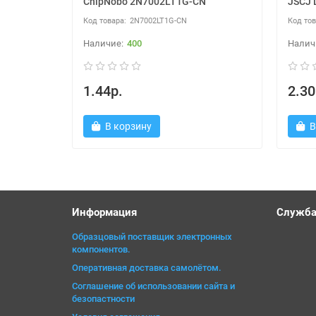
ChipNobo 2N7002LT1G-CN
JSCJ 
2N7002LT1G-CN
400
1.44р.
2.30
В корзину
В
Информация
Служба
Образцовый поставщик электронных
компонентов.
Оперативная доставка самолётом.
Соглашение об использовании сайта и
безопастности