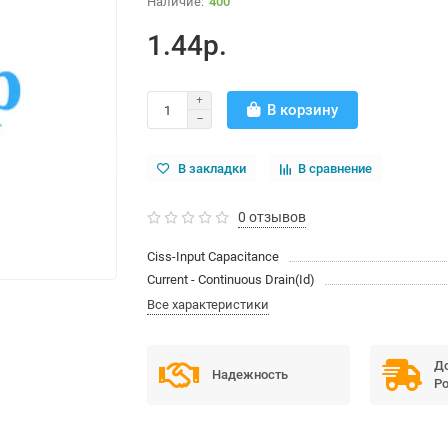
400
1.44р.
В корзину
В закладки
В сравнение
0 отзывов
Ciss-Input Capacitance
Current - Continuous Drain(Id)
Все характеристики
До
Надежность
Ро