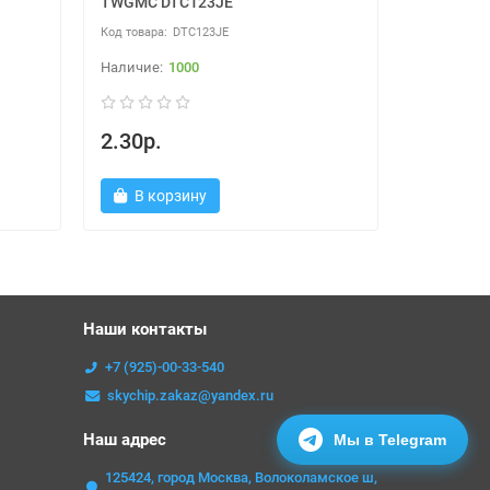
TWGMC DTC123JE
Slkor DTA
DTC123JE
1000
2.30р.
1.89р.
В корзину
В ко
Наши контакты
+7 (925)-00-33-540
skychip.zakaz@yandex.ru
Наш адрес
Мы в Telegram
125424, город Москва, Волоколамское ш,