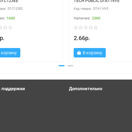
DTC123EE
TECH PUBLIC DTA114YE
DTC123EE
DTA114YE
1640
2360
р.
2.66р.
 корзину
В корзину
 поддержки
Дополнительно