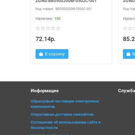
ZGWD BB0500200M-0502C-001
ZGWD
BB0500200M-0502C-001
180
72.14р.
85.2
В корзину
В
Информация
Служба
Образцовый поставщик электронных
компонентов.
Оперативная доставка самолётом.
Соглашение об использовании сайта и
безопастности