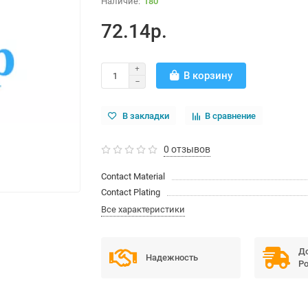
180
72.14р.
В корзину
В закладки
В сравнение
0 отзывов
Contact Material
Contact Plating
Все характеристики
До
Надежность
Ро