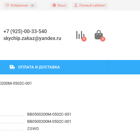
Избранное
Язык
Личный кабинет
0
+7 (925)-00-33-540
skychip.zakaz@yandex.ru
0
0
ОПЛАТА И ДОСТАВКА
0200M-0502C-001
BB0500200M-0502C-001
BB0500200M-0502C-001
ZGWD