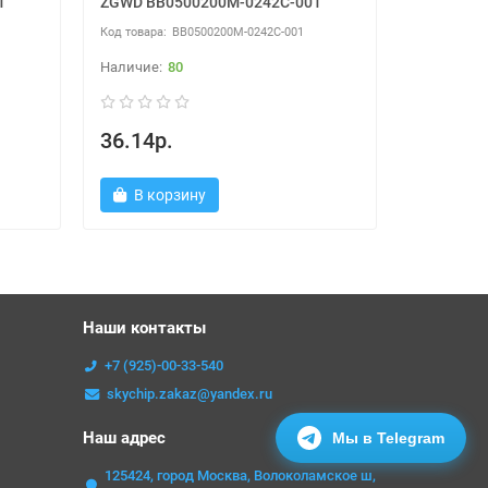
1
ZGWD BB0500200M-0242C-001
HRS ZE06
BB0500200M-0242C-001
80
36.14р.
5.95р.
В корзину
В ко
Наши контакты
+7 (925)-00-33-540
skychip.zakaz@yandex.ru
Наш адрес
Мы в Telegram
125424, город Москва, Волоколамское ш,