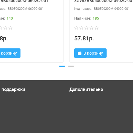
 BB0500200M-0602C-001
ZGWD BB0500200M-0402C-00
BB0500200M-0602C-001
BB0500200M-0402C-001
140
185
8р.
57.81р.
 корзину
В корзину
 поддержки
Дополнительно