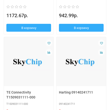
1172.67р.
942.99р.
В корзину
В корзину
TE Connectivity
Harting 09140241711
T1509031111-000
T1509031111-000
09140241711