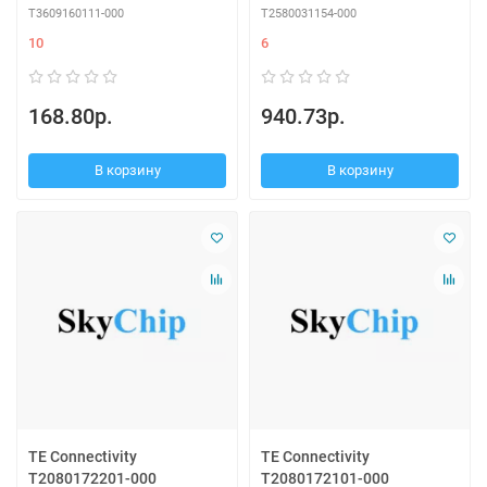
T3609160111-000
T2580031154-000
10
6
168.80р.
940.73р.
В корзину
В корзину
TE Connectivity
TE Connectivity
T2080172201-000
T2080172101-000