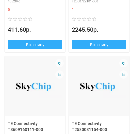
1852846
T2050722101-000
5
1
411.60р.
2245.50р.
В корзину
В корзину
TE Connectivity
TE Connectivity
T3609160111-000
T2580031154-000