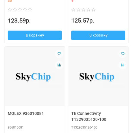
30
9
123.59р.
125.57р.
В корзину
В корзину
MOLEX 936010081
TE Connectivity
T1329035120-100
936010081
T1329035120-100