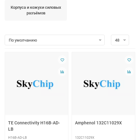
Корпуса и кожухи силовых
разъёмов
TE Connectivity H16B-AD-
Amphenol 132C11029X
LB
H16B-AD-LB
132C11029X