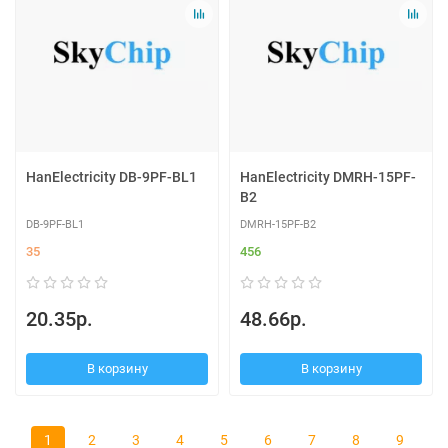
HanElectricity DB-9PF-BL1
HanElectricity DMRH-15PF-
B2
DB-9PF-BL1
DMRH-15PF-B2
35
456
20.35р.
48.66р.
В корзину
В корзину
1
2
3
4
5
6
7
8
9