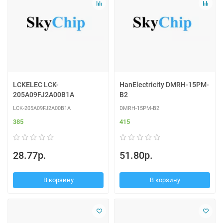
LCKELEC LCK-
HanElectricity DMRH-15PM-
205A09FJ2A00B1A
B2
LCK-205A09FJ2A00B1A
DMRH-15PM-B2
385
415
28.77р.
51.80р.
В корзину
В корзину