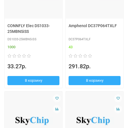
CONNFLY Elec DS1033-
Amphenol DC37P064TXLF
25MBNSiSS
DS1033-25MBNSiSS
DC37P064TXLF
1000
43
33.27р.
291.82р.
В корзину
В корзину