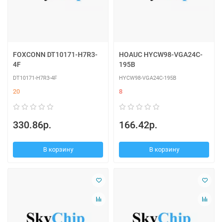
FOXCONN DT10171-H7R3-
HOAUC HYCW98-VGA24C-
4F
195B
DT10171-H7R3-4F
HYCW98-VGA24C-195B
20
8
330.86р.
166.42р.
В корзину
В корзину