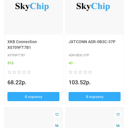
XKB Connection
JXTCONN ADR-0B3C-37P
X0709FT7B1
X0709FT7B1
ADR-0B3C-37P
513
40
68.22р.
103.52р.
В корзину
В корзину