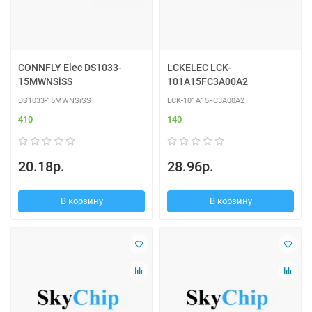
CONNFLY Elec DS1033-
LCKELEC LCK-
15MWNSiSS
101A15FC3A00A2
DS1033-15MWNSiSS
LCK-101A15FC3A00A2
410
140
20.18р.
28.96р.
В корзину
В корзину