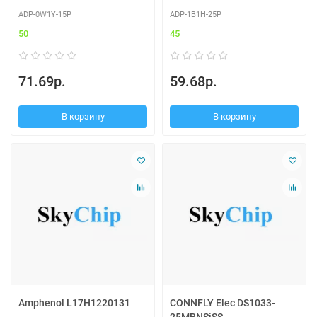
ADP-0W1Y-15P
ADP-1B1H-25P
50
45
71.69р.
59.68р.
В корзину
В корзину
Amphenol L17H1220131
CONNFLY Elec DS1033-