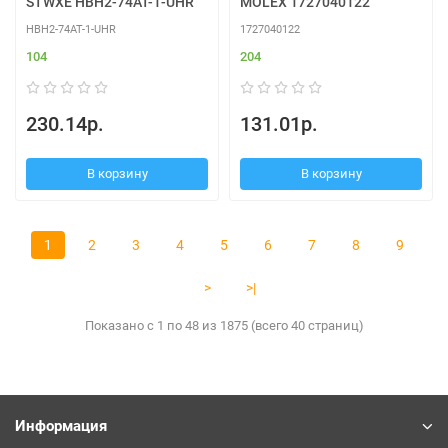
STWXE HBH2-74AT-1-UHR
MOLEX 1727040122
HBH2-74AT-1-UHR
1727040122
104
204
230.14р.
131.01р.
В корзину
В корзину
1
2
3
4
5
6
7
8
9
>
>|
Показано с 1 по 48 из 1875 (всего 40 страниц)
Информация