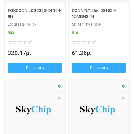
FOXCONN LDG2383-24N04-
CONNFLY Elec DS1034-
9H
15MBNSi44
LDG2383-24N04-9H
DS1034-15MBNSi44
983
818
320.17р.
61.26р.
В корзину
В корзину