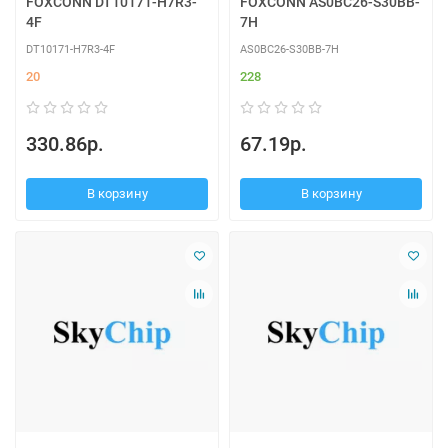
FOXCONN DT10171-H7R3-
FOXCONN AS0BC26-S30BB-
4F
7H
DT10171-H7R3-4F
AS0BC26-S30BB-7H
20
228
330.86р.
67.19р.
В корзину
В корзину