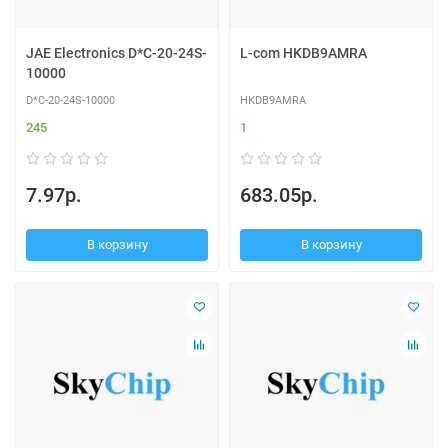
JAE Electronics D*C-20-24S-
L-com HKDB9AMRA
10000
D*C-20-24S-10000
HKDB9AMRA
245
1
7.97р.
683.05р.
В корзину
В корзину