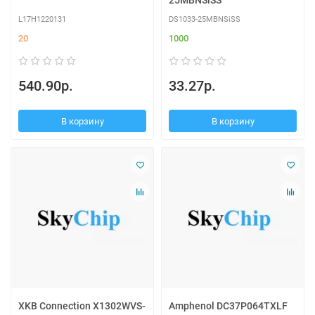
25MBNSiSS
L17H1220131
DS1033-25MBNSiSS
20
1000
540.90р.
33.27р.
В корзину
В корзину
XKB Connection X1302WVS-
Amphenol DC37P064TXLF