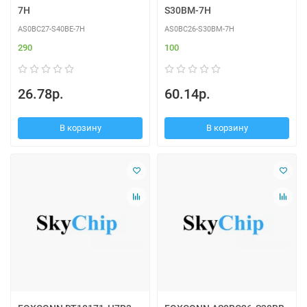
7H
S30BM-7H
AS0BC27-S40BE-7H
AS0BC26-S30BM-7H
290
100
26.78р.
60.14р.
В корзину
В корзину