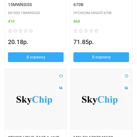
15MWNSiSS
670B
DS1033-15MWNSiSS
HYCW23M-05NGFF-670B
410
864
20.18р.
71.85р.
В корзину
В корзину