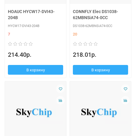
HOAUC HYCW17-DVI43-
CONNFLY Elec DS1038-
204B
62MBNSiA74-0CC
HYCW17-DVI43-204B
DS1038-62MBNSiA74-0CC
7
20
214.40р.
218.01р.
В корзину
В корзину