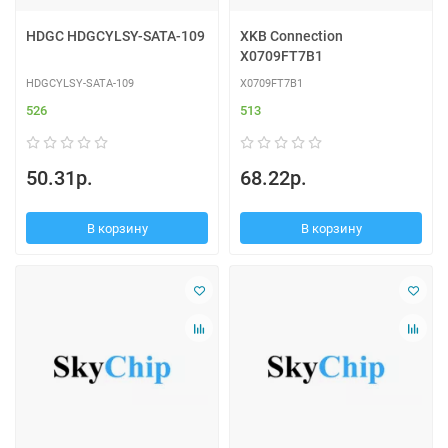
HDGC HDGCYLSY-SATA-109
XKB Connection
X0709FT7B1
HDGCYLSY-SATA-109
X0709FT7B1
526
513
50.31р.
68.22р.
В корзину
В корзину