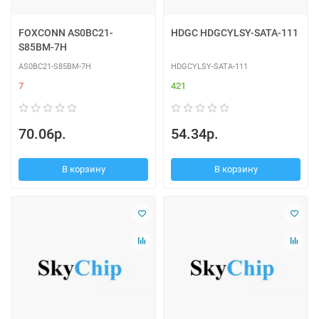
FOXCONN AS0BC21-
HDGC HDGCYLSY-SATA-111
S85BM-7H
AS0BC21-S85BM-7H
HDGCYLSY-SATA-111
7
421
70.06р.
54.34р.
В корзину
В корзину