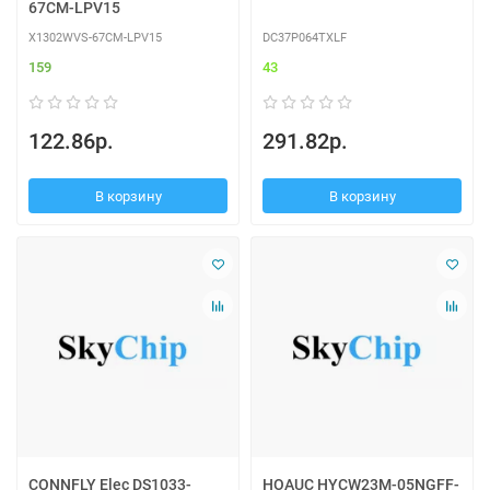
67CM-LPV15
X1302WVS-67CM-LPV15
DC37P064TXLF
159
43
122.86р.
291.82р.
В корзину
В корзину
CONNFLY Elec DS1033-
HOAUC HYCW23M-05NGFF-