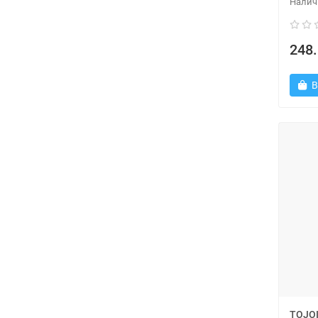
248.
В
TOJOI