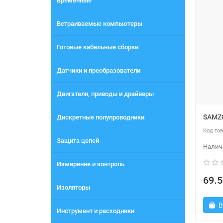
Временные
Встраиваемые компьютеры
Готовые кабельные сборки
Датчики и преобразователи
Двигатели, приводы и драйверы
SAMZO
Дискретные полупроводники
Защита цепей
Измерение и контроль
69.5
Изоляторы
В
Инструмент и расходники