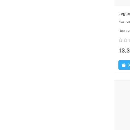
Legio
13.3
В