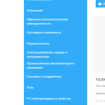
В
Освещение
Офисные и вспомогательные
принадлежности
Пассивные компоненты
Переключатели
Платы разработки, наборы и
программаторы
Промышленная автоматизация и
управление
Разъёмы и соединители
TOJOI
Реле
РЧ и беспроводные устройства