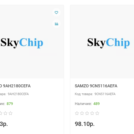
O 9AH2180CEFA
SAMZO 9CN5116AEFA
9AH2180CEFA
9CN5116AEFA
879
489
3р.
98.10р.