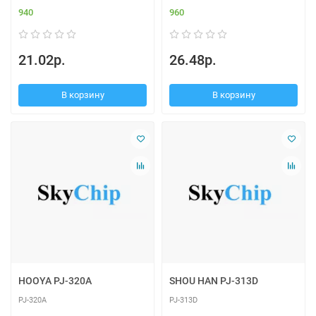
940
960
21.02р.
26.48р.
В корзину
В корзину
HOOYA PJ-320A
SHOU HAN PJ-313D
PJ-320A
PJ-313D