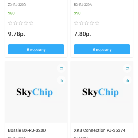
ZX-RJ-320D
BX-RJ-320A
980
990
9.78р.
7.80р.
В корзину
В корзину
Bossie BX-RJ-320D
XKB Connection PJ-35374