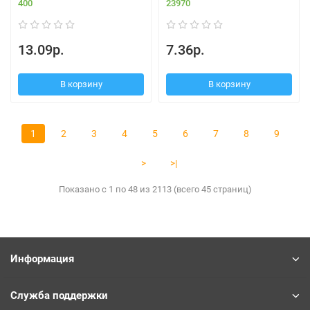
400
23970
13.09р.
7.36р.
В корзину
В корзину
1
2
3
4
5
6
7
8
9
>
>|
Показано с 1 по 48 из 2113 (всего 45 страниц)
Информация
Служба поддержки