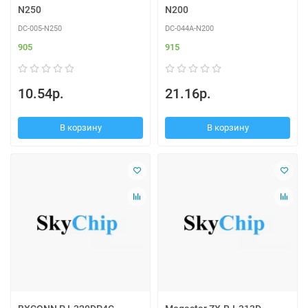
N250
N200
DC-005-N250
DC-044A-N200
905
915
10.54р.
21.16р.
В корзину
В корзину