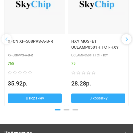
XFCN XF-508PVS-A-B-R
HXY MOSFET
UCLAMP0501H.TCT-HXY
XF-508PVS-A-B-R
UCLAMP0501H.TCT-HXY
765
75
35.92р.
28.28р.
В корзину
В корзину