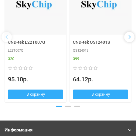
CND-tek L22T007Q
CND-tek QS12401S
L22T007Q
QS12401S
320
399
95.10р.
64.12р.
В корзину
В корзину
Информация