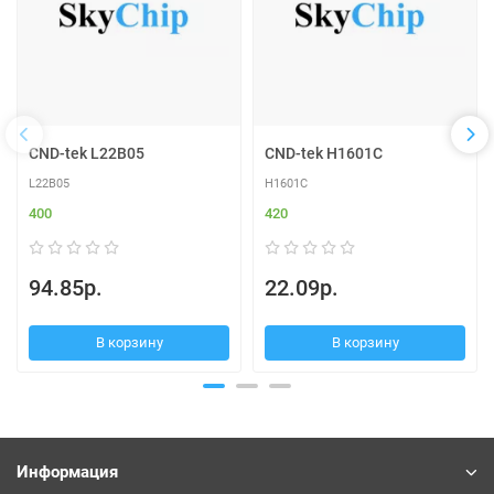
CND-tek L22B05
CND-tek H1601C
L22B05
H1601C
400
420
94.85р.
22.09р.
В корзину
В корзину
Информация