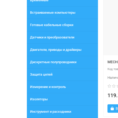
Временные
Встраиваемые компьютеры
Готовые кабельные сборки
Датчики и преобразователи
Двигатели, приводы и драйверы
MECHA
Дискретные полупроводники
Защита цепей
Измерение и контроль
119.
Изоляторы
В
Инструмент и расходники