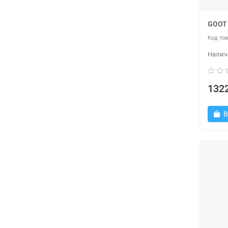
GOOT 
1322
В