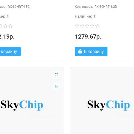
RX-80HRT-1BC
RX-80HRT-1.2D
1
1
.19р.
1279.67р.
 корзину
В корзину