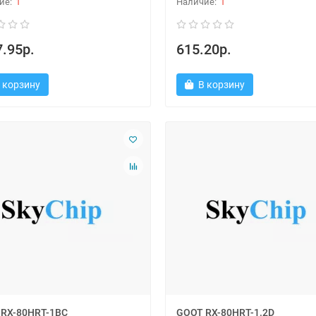
1
1
.95р.
615.20р.
 корзину
В корзину
RX-80HRT-1BC
GOOT RX-80HRT-1.2D