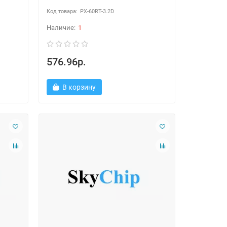
PX-60RT-3.2D
1
576.96р.
В корзину