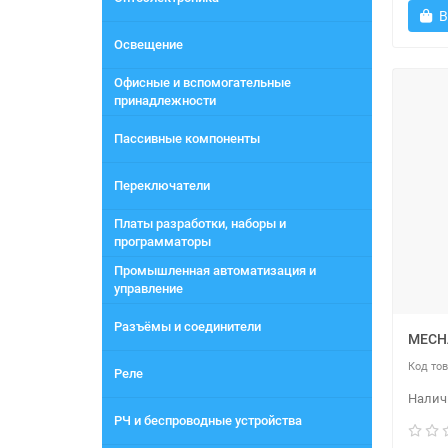
В
Освещение
Офисные и вспомогательные
принадлежности
Пассивные компоненты
Переключатели
Платы разработки, наборы и
программаторы
Промышленная автоматизация и
управление
Разъёмы и соединители
MECHA
Реле
РЧ и беспроводные устройства