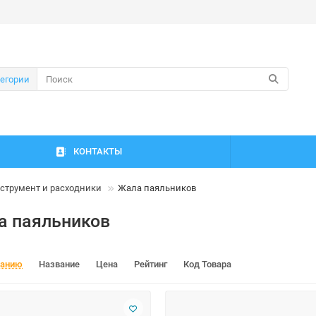
тегории
КОНТАКТЫ
струмент и расходники
Жала паяльников
а паяльников
чанию
Название
Цена
Рейтинг
Код Товара