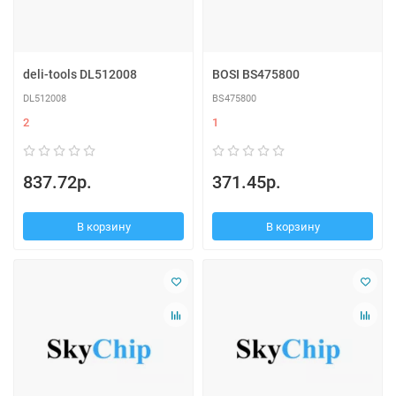
deli-tools DL512008
BOSI BS475800
DL512008
BS475800
2
1
837.72р.
371.45р.
В корзину
В корзину