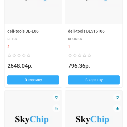
deli-tools DL-L06
deli-tools DL515106
DL-L06
DL515106
2
1
2648.04р.
796.36р.
В корзину
В корзину