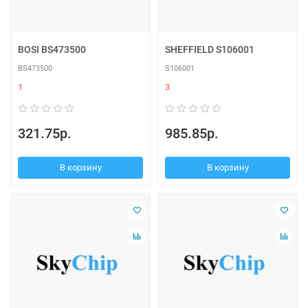
BOSI BS473500
SHEFFIELD S106001
BS473500
S106001
1
3
321.75р.
985.85р.
В корзину
В корзину