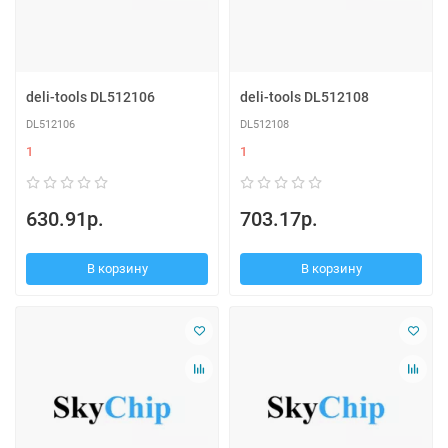
deli-tools DL512106
deli-tools DL512108
DL512106
DL512108
1
1
630.91р.
703.17р.
В корзину
В корзину