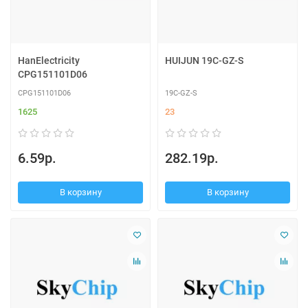
HanElectricity
HUIJUN 19C-GZ-S
CPG151101D06
CPG151101D06
19C-GZ-S
1625
23
6.59р.
282.19р.
В корзину
В корзину