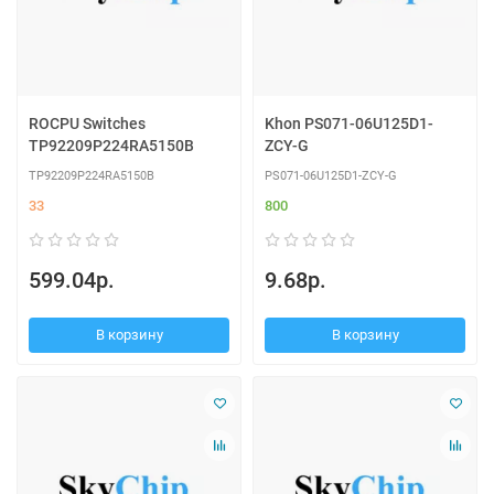
ROCPU Switches
Khon PS071-06U125D1-
TP92209P224RA5150B
ZCY-G
TP92209P224RA5150B
PS071-06U125D1-ZCY-G
33
800
599.04р.
9.68р.
В корзину
В корзину