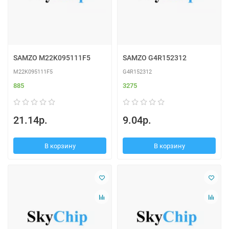
SAMZO M22K095111F5
SAMZO G4R152312
M22K095111F5
G4R152312
885
3275
21.14р.
9.04р.
В корзину
В корзину