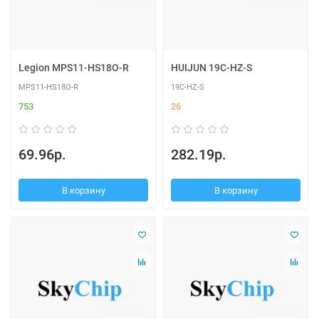
Legion MPS11-HS18O-R
HUIJUN 19C-HZ-S
MPS11-HS18O-R
19C-HZ-S
753
26
69.96р.
282.19р.
В корзину
В корзину