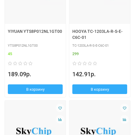
YIYUAN YTS8P012NL1GT00
HOOYA TC-1203LA-R-S-E-
C6C-01
YTS8P012NL1GT00
TC-1203LA-R-S-E-C6C-01
45
299
189.09р.
142.91р.
В корзину
В корзину