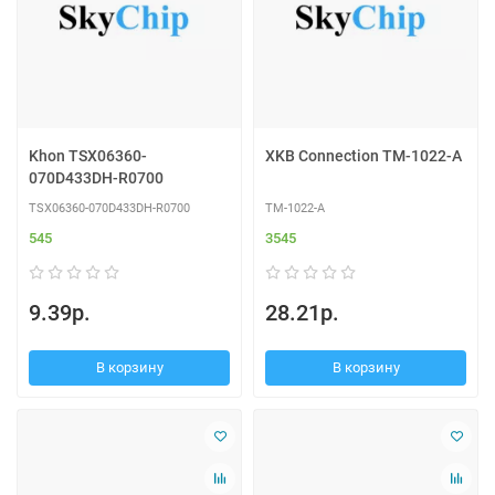
Khon TSX06360-
XKB Connection TM-1022-A
070D433DH-R0700
TSX06360-070D433DH-R0700
TM-1022-A
545
3545
9.39р.
28.21р.
В корзину
В корзину