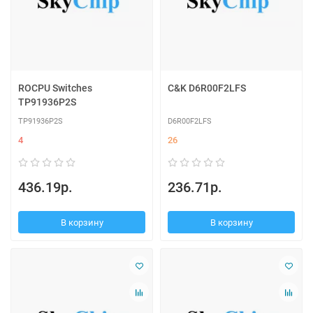
ROCPU Switches
C&K D6R00F2LFS
TP91936P2S
TP91936P2S
D6R00F2LFS
4
26
436.19р.
236.71р.
В корзину
В корзину