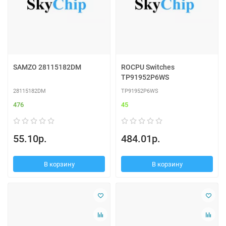
SAMZO 28115182DM
ROCPU Switches
TP91952P6WS
28115182DM
TP91952P6WS
476
45
55.10р.
484.01р.
В корзину
В корзину