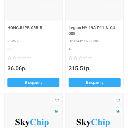
HONGJU PB-05B-B
Legion HY-19A-P11-N-CU-
008
PB-05B-B
HY-19A-P11-N-CU-008
30
4
36.06р.
315.51р.
В корзину
В корзину