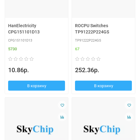
HanElectricity
ROCPU Switches
CPG151101D13
TP91222P224GS
CPG151101D13
TP91222P224GS
5730
67
10.86р.
252.36р.
В корзину
В корзину