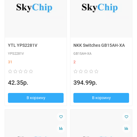
YTL YPS2281V
NKK Switches GB15AH-XA
YPS2281V
GB15AH-XA
31
2
42.35р.
394.99р.
В корзину
В корзину