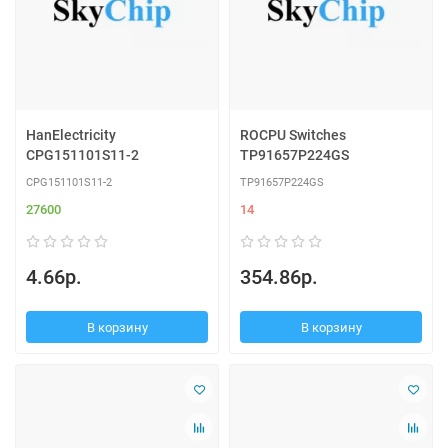
HanElectricity
ROCPU Switches
CPG151101S11-2
TP91657P224GS
CPG151101S11-2
TP91657P224GS
27600
14
4.66р.
354.86р.
В корзину
В корзину