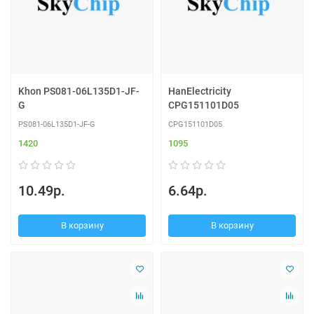
Khon PS081-06L135D1-JF-
HanElectricity
G
CPG151101D05
PS081-06L135D1-JF-G
CPG151101D05
1420
1095
10.49р.
6.64р.
В корзину
В корзину