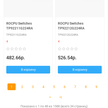
ROCPU Switches
ROCPU Switches
TP92211G224RA
TP92212G224RA
TP92211G224RA
TP92212G224RA
4
4
482.66р.
526.54р.
В корзину
В корзину
1
2
3
4
5
6
7
8
9
>
>|
Показано с 1 по 48 из 1588 (всего 34 страниц)