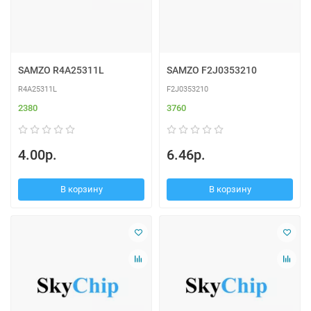
SAMZO R4A25311L
SAMZO F2J0353210
R4A25311L
F2J0353210
2380
3760
4.00р.
6.46р.
В корзину
В корзину