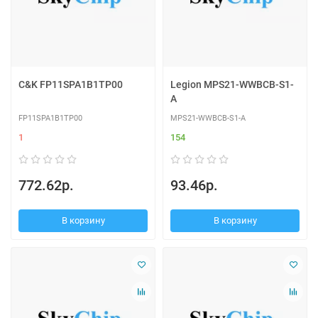
C&K FP11SPA1B1TP00
Legion MPS21-WWBCB-S1-
A
FP11SPA1B1TP00
MPS21-WWBCB-S1-A
1
154
772.62р.
93.46р.
В корзину
В корзину