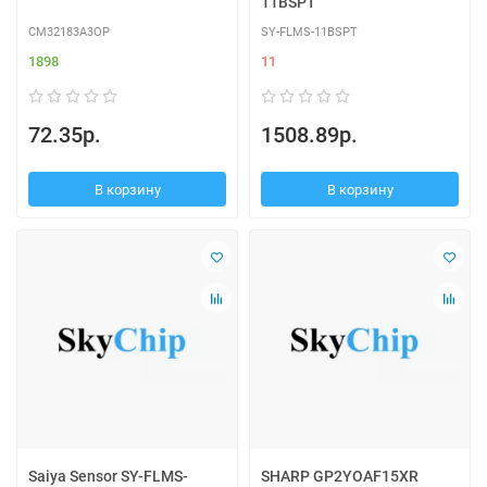
11BSPT
CM32183A3OP
SY-FLMS-11BSPT
1898
11
72.35р.
1508.89р.
В корзину
В корзину
Saiya Sensor SY-FLMS-
SHARP GP2YOAF15XR