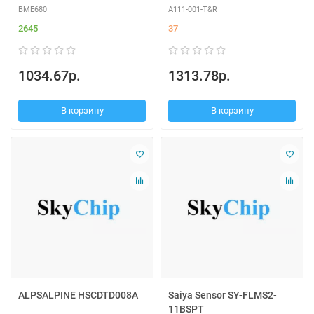
BME680
A111-001-T&R
2645
37
1034.67р.
1313.78р.
В корзину
В корзину
ALPSALPINE HSCDTD008A
Saiya Sensor SY-FLMS2-
11BSPT