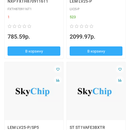
NXP FXTH8709116T1
LEM LV25-P
FXTH8709116T1
LV25-P
1
523
785.59р.
2099.97р.
В корзину
В корзину
LEM LV25-P/SP5
ST ST1VAFE3BXTR