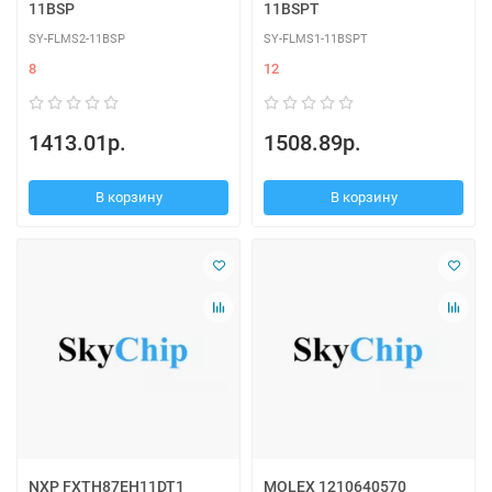
11BSP
11BSPT
SY-FLMS2-11BSP
SY-FLMS1-11BSPT
8
12
1413.01р.
1508.89р.
В корзину
В корзину
NXP FXTH87EH11DT1
MOLEX 1210640570