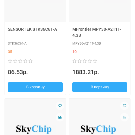
SENSORTEK STK36C61-A
MFrontier MPY30-A211T-
4.3B
STK36C61-A
MPY30-A211T-4.3B
35
10
86.53р.
1883.21р.
В корзину
В корзину