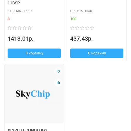
11BSP
SY-FLMS-11BSP
GP2YOAF15XR
8
100
1413.01р.
437.43р.
В корзину
В корзину
XINPU TECHNOLOGY