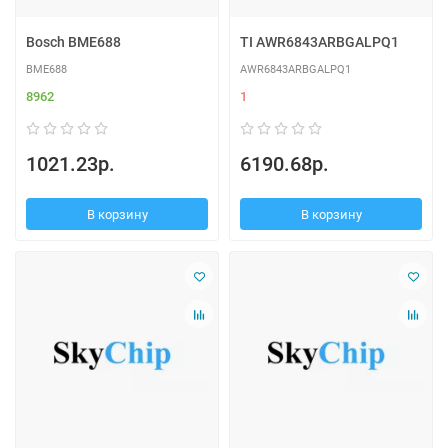
Bosch BME688
TI AWR6843ARBGALPQ1
BME688
AWR6843ARBGALPQ1
8962
1
1021.23р.
6190.68р.
В корзину
В корзину