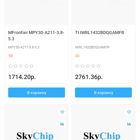
MFrontier MPY30-A211-3.8-
TI IWRL1432BDQGAMFR
5.3
MPY30-A211-3.8-5.3
IWRL1432BDQGAMFR
10
20
1714.20р.
2761.36р.
В корзину
В корзину