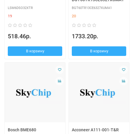
LSM6DSO32XTR
BGT60TR13CE6327XUMA1
19
20
518.46р.
1733.20р.
В корзину
В корзину
Bosch BME680
Acconeer A111-001-T&R