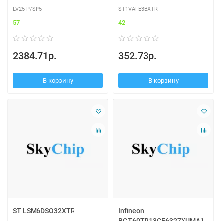
LV25-P/SP5
ST1VAFE3BXTR
57
42
2384.71р.
352.73р.
В корзину
В корзину
ST LSM6DSO32XTR
Infineon
BGT60TR13CE6327XUMA1