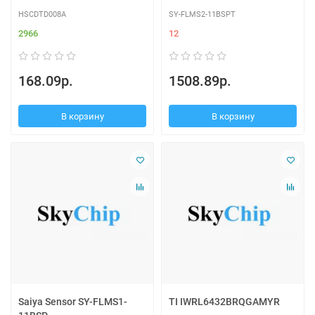
HSCDTD008A
SY-FLMS2-11BSPT
2966
12
168.09р.
1508.89р.
В корзину
В корзину
Saiya Sensor SY-FLMS1-
TI IWRL6432BRQGAMYR