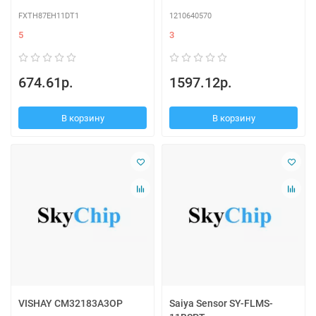
FXTH87EH11DT1
1210640570
5
3
674.61р.
1597.12р.
В корзину
В корзину
VISHAY CM32183A3OP
Saiya Sensor SY-FLMS-