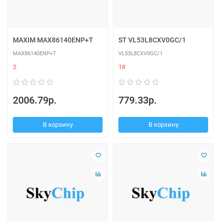
MAXIM MAX86140ENP+T
ST VL53L8CXV0GC/1
MAX86140ENP+T
VL53L8CXV0GC/1
2
18
2006.79р.
779.33р.
В корзину
В корзину