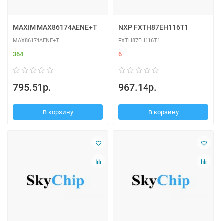
MAXIM MAX86174AENE+T
NXP FXTH87EH116T1
MAX86174AENE+T
FXTH87EH116T1
364
6
795.51р.
967.14р.
В корзину
В корзину