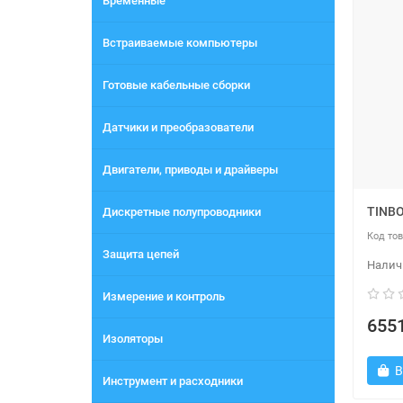
Временные
Встраиваемые компьютеры
Готовые кабельные сборки
Датчики и преобразователи
Двигатели, приводы и драйверы
TINBO
Дискретные полупроводники
Защита цепей
Измерение и контроль
6551
Изоляторы
В
Инструмент и расходники