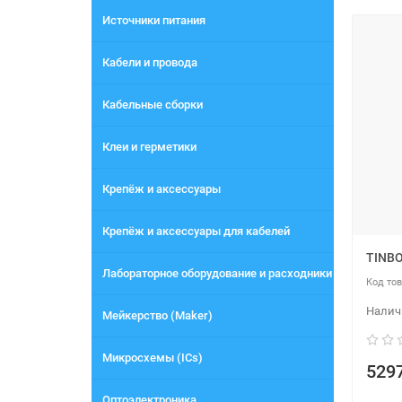
Источники питания
Кабели и провода
Кабельные сборки
Клеи и герметики
Крепёж и аксессуары
Крепёж и аксессуары для кабелей
TINBO
Лабораторное оборудование и расходники
Мейкерство (Maker)
Микросхемы (ICs)
5297
Оптоэлектроника