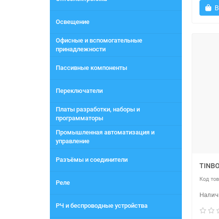
В
Освещение
Офисные и вспомогательные
принадлежности
Пассивные компоненты
Переключатели
Платы разработки, наборы и
программаторы
Промышленная автоматизация и
управление
Разъёмы и соединители
TINBO
Реле
РЧ и беспроводные устройства