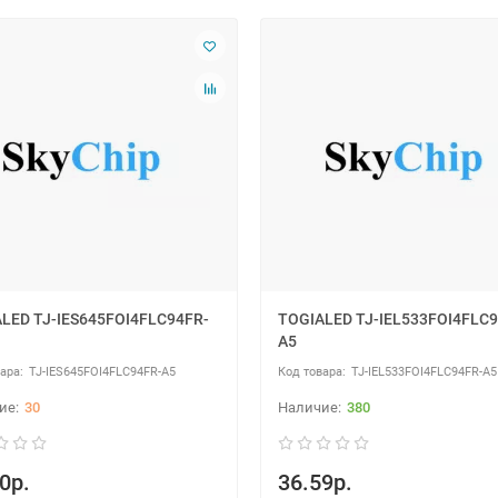
LED TJ-IES645FOI4FLC94FR-
TOGIALED TJ-IEL533FOI4FLC9
A5
TJ-IES645FOI4FLC94FR-A5
TJ-IEL533FOI4FLC94FR-A5
30
380
0р.
36.59р.