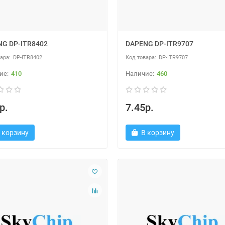
G DP-ITR8402
DAPENG DP-ITR9707
DP-ITR8402
DP-ITR9707
410
460
р.
7.45р.
 корзину
В корзину