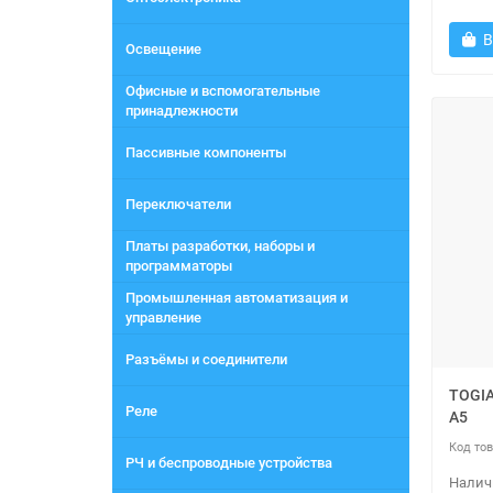
В
Освещение
Офисные и вспомогательные
принадлежности
Пассивные компоненты
Переключатели
Платы разработки, наборы и
программаторы
Промышленная автоматизация и
управление
Разъёмы и соединители
TOGIA
Реле
A5
РЧ и беспроводные устройства