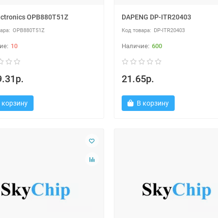
ectronics OPB880T51Z
DAPENG DP-ITR20403
OPB880T51Z
DP-ITR20403
10
600
.31р.
21.65р.
 корзину
В корзину