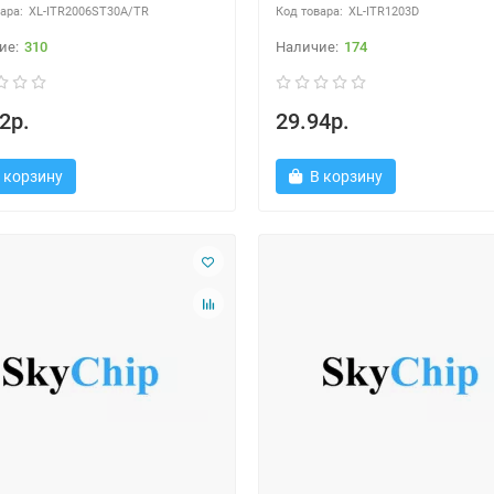
XL-ITR2006ST30A/TR
XL-ITR1203D
310
174
2р.
29.94р.
 корзину
В корзину