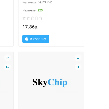
XL-ITR1100
225
17.86р.
В корзину