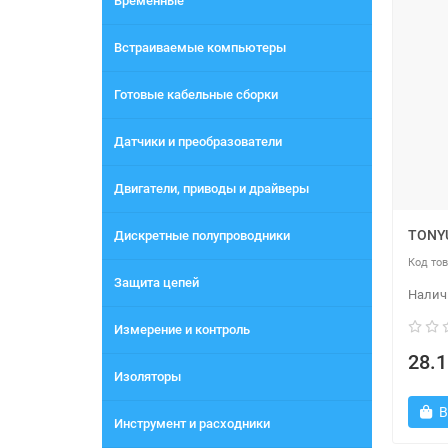
Временные
Встраиваемые компьютеры
Готовые кабельные сборки
Датчики и преобразователи
Двигатели, приводы и драйверы
TONY
Дискретные полупроводники
Защита цепей
Измерение и контроль
28.1
Изоляторы
В
Инструмент и расходники