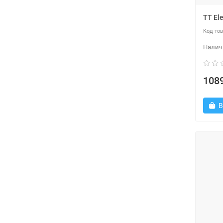
TT El
1089
В