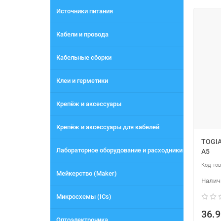
Источники питания
Кабели и провода
Кабельные сборки
Клеи и герметики
Крепёж и аксессуары
Крепёж и аксессуары для кабелей
TOGIA
Лабораторное оборудование и расходники
A5
Мейкерство (Maker)
Микросхемы (ICs)
36.9
Оптоэлектроника