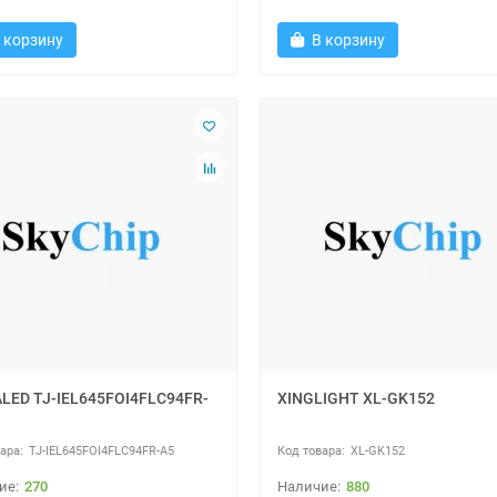
 корзину
В корзину
LED TJ-IEL645FOI4FLC94FR-
XINGLIGHT XL-GK152
TJ-IEL645FOI4FLC94FR-A5
XL-GK152
270
880