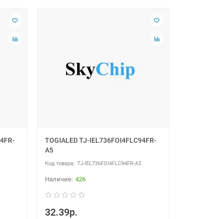
4FR-
TOGIALED TJ-IEL736FOI4FLC94FR-
A5
TJ-IEL736FOI4FLC94FR-A5
426
32.39р.