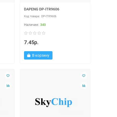
DAPENG DP-ITR9606
DP-ITR9606
340
7.45р.
В корзину