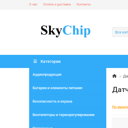
О нас
Оплата и доставка
Контакты
Все ка
Категории
Аудиопродукция
Да
Датч
Батареи и элементы питания
Безопасность и охрана
По умол
Вентиляторы и терморегулирование