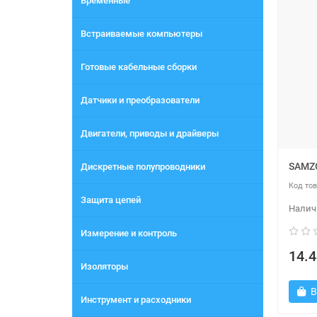
Временные
Встраиваемые компьютеры
Готовые кабельные сборки
Датчики и преобразователи
Двигатели, приводы и драйверы
SAMZO
Дискретные полупроводники
Защита цепей
Измерение и контроль
14.4
Изоляторы
В
Инструмент и расходники