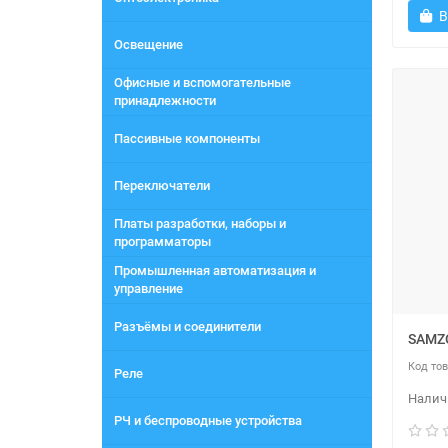
В
Освещение
Офисные и вспомогательные
принадлежности
Пассивные компоненты
Переключатели
Платы разработки, наборы и
программаторы
Промышленная автоматизация и
управление
Разъёмы и соединители
SAMZO
Реле
РЧ и беспроводные устройства