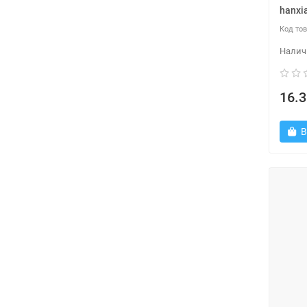
hanxi
16.3
В