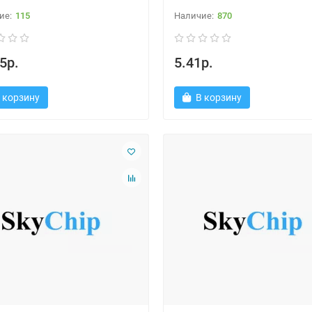
115
870
5р.
5.41р.
 корзину
В корзину