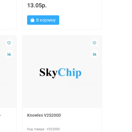
13.05р.
В корзину
-
Knowles V2S200D
V2S200D