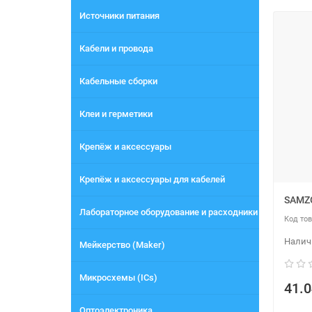
Источники питания
Кабели и провода
Кабельные сборки
Клеи и герметики
Крепёж и аксессуары
Крепёж и аксессуары для кабелей
SAMZO
Лабораторное оборудование и расходники
Мейкерство (Maker)
Микросхемы (ICs)
41.0
Оптоэлектроника