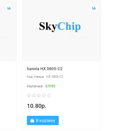
hanxia HX 0805-C2
HX 0805-C2
37095
10.80р.
В корзину