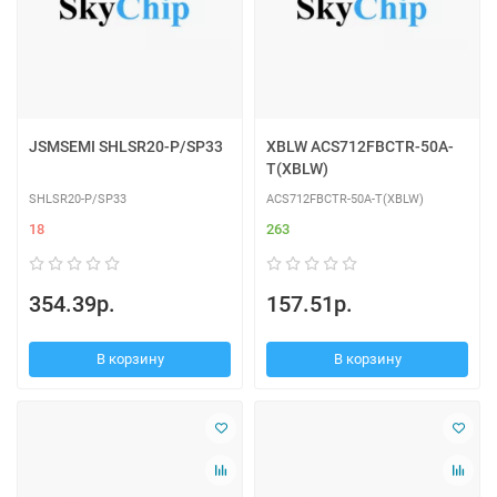
JSMSEMI SHLSR20-P/SP33
XBLW ACS712FBCTR-50A-
T(XBLW)
SHLSR20-P/SP33
ACS712FBCTR-50A-T(XBLW)
18
263
354.39р.
157.51р.
В корзину
В корзину