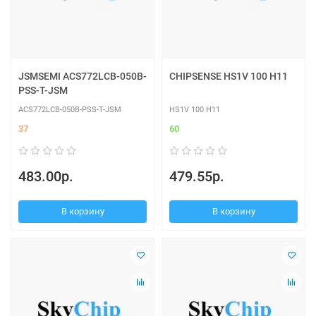
JSMSEMI ACS772LCB-050B-
CHIPSENSE HS1V 100 H11
PSS-T-JSM
ACS772LCB-050B-PSS-T-JSM
HS1V 100 H11
37
60
483.00р.
479.55р.
В корзину
В корзину