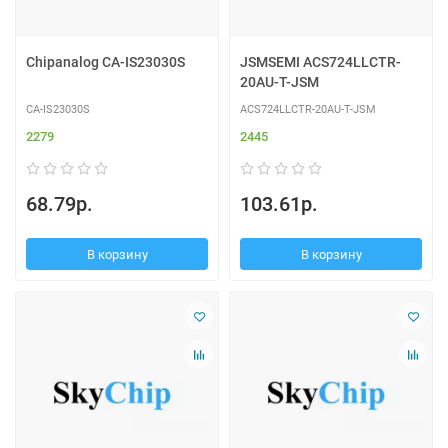
Chipanalog CA-IS23030S
JSMSEMI ACS724LLCTR-
20AU-T-JSM
CA-IS23030S
ACS724LLCTR-20AU-T-JSM
2279
2445
68.79р.
103.61р.
В корзину
В корзину