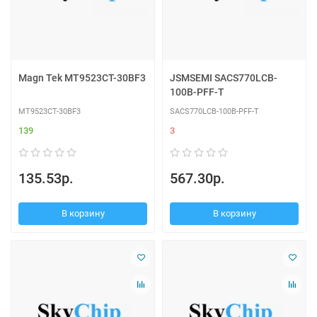
Magn Tek MT9523CT-30BF3
JSMSEMI SACS770LCB-
100B-PFF-T
MT9523CT-30BF3
SACS770LCB-100B-PFF-T
139
3
135.53р.
567.30р.
В корзину
В корзину