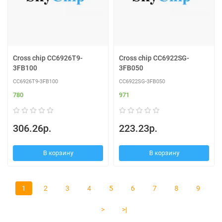
Cross chip CC6926T9-
Cross chip CC6922SG-
3FB100
3FB050
CC6926T9-3FB100
CC6922SG-3FB050
780
971
306.26р.
223.23р.
В корзину
В корзину
1
2
3
4
5
6
7
8
9
>
>|