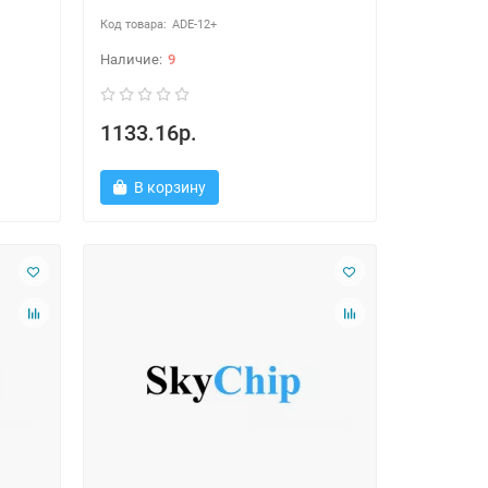
ADE-12+
9
1133.16р.
В корзину