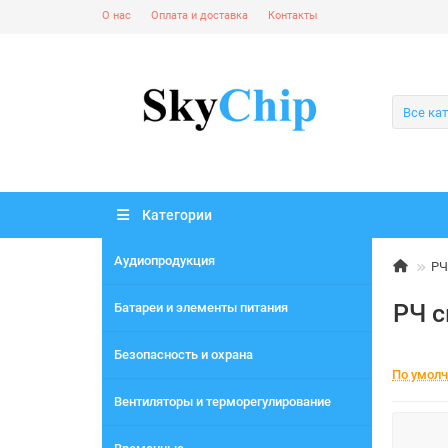
О нас
Оплата и доставка
Контакты
Все ка
Категории
Аудиопродукция
РЧ
РЧ с
Батареи и элементы питания
Безопасность и охрана
По умол
Вентиляторы и терморегулирование