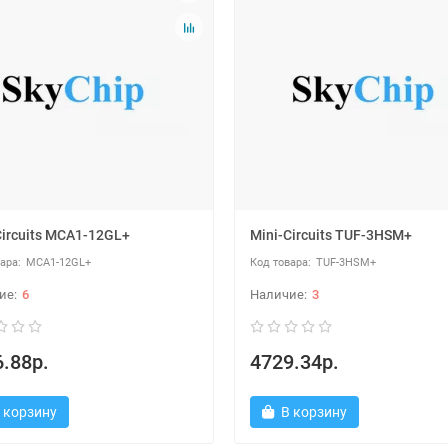
Circuits MCA1-12GL+
Mini-Circuits TUF-3HSM+
MCA1-12GL+
TUF-3HSM+
6
3
.88р.
4729.34р.
 корзину
В корзину