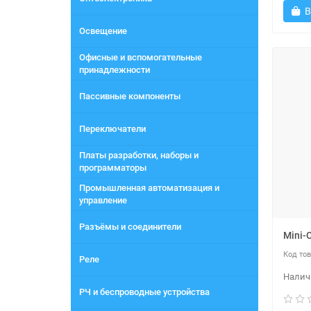
В
Освещение
Офисные и вспомогательные
принадлежности
Пассивные компоненты
Переключатели
Платы разработки, наборы и
программаторы
Промышленная автоматизация и
управление
Разъёмы и соединители
Mini-
Реле
РЧ и беспроводные устройства