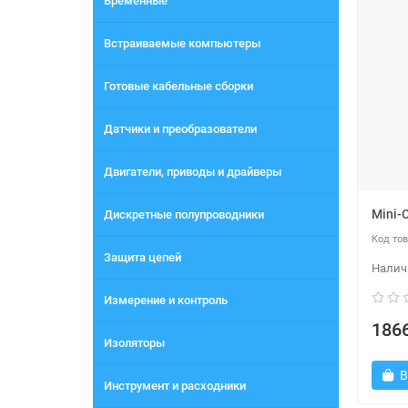
Временные
Встраиваемые компьютеры
Готовые кабельные сборки
Датчики и преобразователи
Двигатели, приводы и драйверы
Mini-
Дискретные полупроводники
Защита цепей
Измерение и контроль
1866
Изоляторы
В
Инструмент и расходники