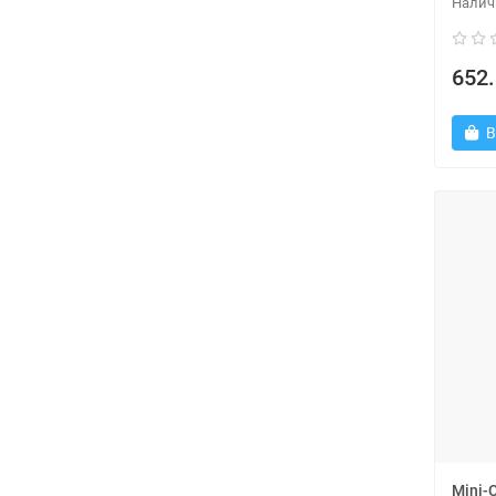
652.
В
Mini-