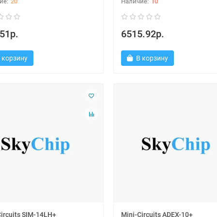
20
10
51р.
6515.92р.
 корзину
В корзину
Circuits SIM-14LH+
Mini-Circuits ADEX-10+