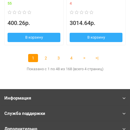
55
4
400.26р.
3014.64р.
В корзину
В корзину
1
2
3
4
>
>|
Показано с 1 по 48 из 168 (всего 4 страниц)
Информация
Служба поддержки
Дополнительно