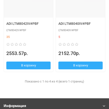
ADI LTM8042IV#PBF
ADI LTM8040IV#PBF
LTM8042IV#PBF
LTM8040IV#PBF
35
5
2553.57р.
2152.70р.
В корзину
В корзину
Показано с 1 по 4 из 4 (всего 1 страниц)
Информация