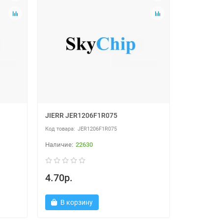
JIERR JER1206F1R075
JER1206F1R075
22630
4.70р.
В корзину