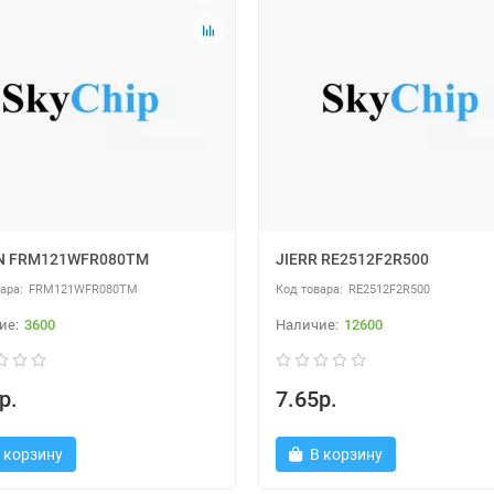
N FRM121WFR080TM
JIERR RE2512F2R500
FRM121WFR080TM
RE2512F2R500
3600
12600
р.
7.65р.
 корзину
В корзину