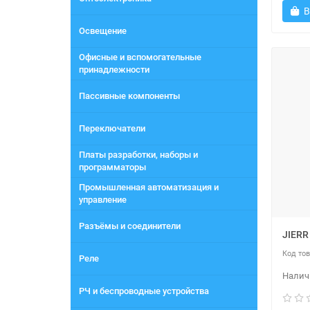
В
Освещение
Офисные и вспомогательные
принадлежности
Пассивные компоненты
Переключатели
Платы разработки, наборы и
программаторы
Промышленная автоматизация и
управление
Разъёмы и соединители
JIERR
Реле
РЧ и беспроводные устройства