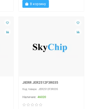
В корзину
JIERR JER2512F3R035
JER2512F3R035
46020