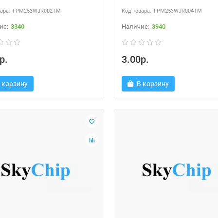
FPM253WJR002TM
FPM253WJR004TM
3340
3940
р.
3.00р.
 корзину
В корзину