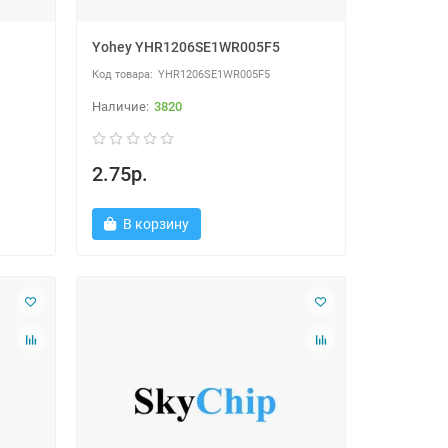
Yohey YHR1206SE1WR005F5
YHR1206SE1WR005F5
3820
2.75р.
В корзину