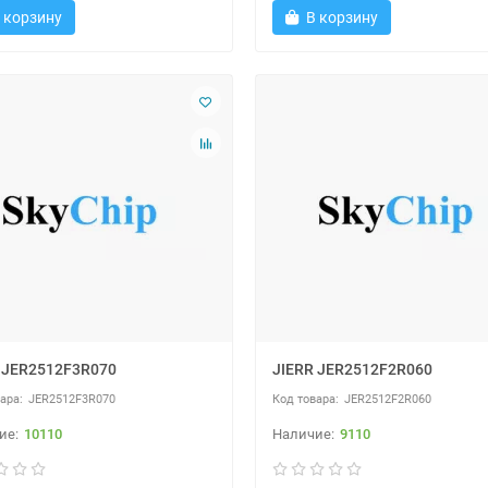
 корзину
В корзину
 JER2512F3R070
JIERR JER2512F2R060
JER2512F3R070
JER2512F2R060
10110
9110