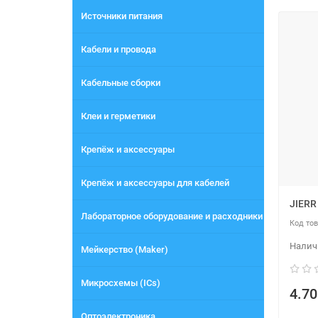
Источники питания
Кабели и провода
Кабельные сборки
Клеи и герметики
Крепёж и аксессуары
Крепёж и аксессуары для кабелей
JIERR
Лабораторное оборудование и расходники
Мейкерство (Maker)
Микросхемы (ICs)
4.70
Оптоэлектроника