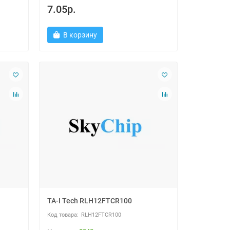
7.05р.
В корзину
TA-I Tech RLH12FTCR100
RLH12FTCR100