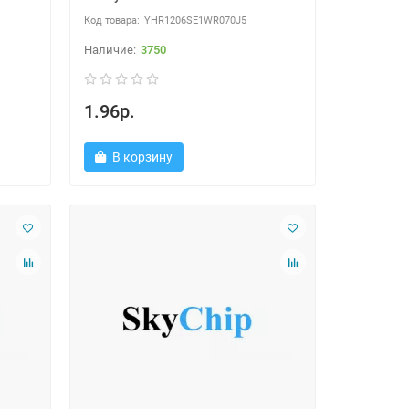
YHR1206SE1WR070J5
3750
1.96р.
В корзину