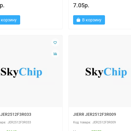
р.
7.05р.
 корзину
В корзину
 JER2512F3R033
JIERR JER2512F3R009
JER2512F3R033
JER2512F3R009