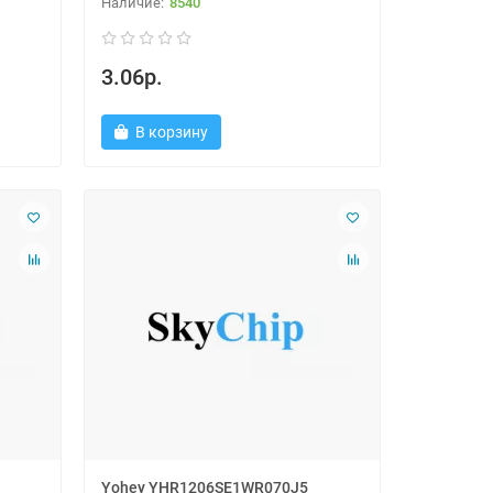
8540
3.06р.
В корзину
Yohey YHR1206SE1WR070J5