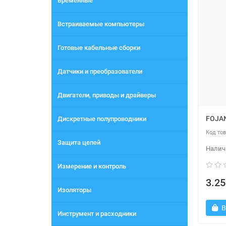
Временные
Встраиваемые компьютеры
Готовые кабельные сборки
Датчики и преобразователи
Двигатели, приводы и драйверы
FOJA
Дискретные полупроводники
Защита цепей
Измерение и контроль
3.25
Изоляторы
В
Инструмент и расходники