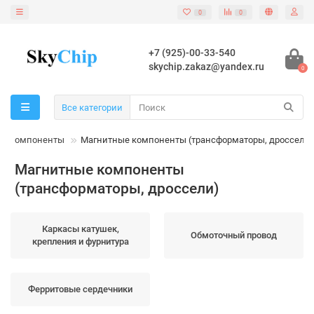
0
0
+7 (925)-00-33-540
skychip.zakaz@yandex.ru
0
Все категории
ые компоненты
Магнитные компоненты (трансформаторы, дроссели)
Магнитные компоненты
(трансформаторы, дроссели)
Каркасы катушек,
Обмоточный провод
крепления и фурнитура
Ферритовые сердечники