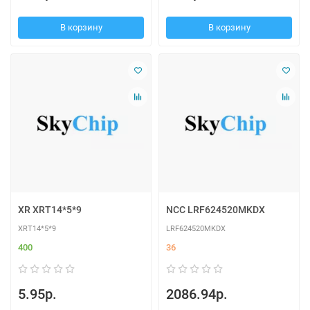
В корзину
В корзину
XR XRT14*5*9
NCC LRF624520MKDX
XRT14*5*9
LRF624520MKDX
400
36
5.95р.
2086.94р.