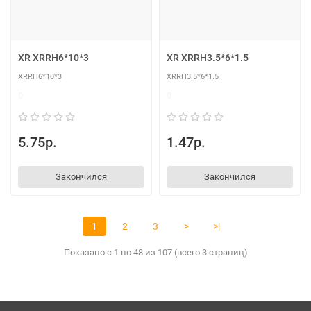
XR XRRH6*10*3
XR XRRH3.5*6*1.5
XRRH6*10*3
XRRH3.5*6*1.5
0
0
5.75р.
1.47р.
Закончился
Закончился
1
2
3
>
>|
Показано с 1 по 48 из 107 (всего 3 страниц)