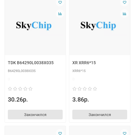
TDK B64290L0038X035
XR XRR6*15
B64290L0038X035
XRR6*15
0
0
30.26р.
3.86р.
Закончился
Закончился