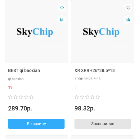
BEST qi baoxian
XR XRRH26*28.5*13
qi baoxian
XRRH26*28.5*13
19
0
289.70р.
98.32р.
В корзину
Закончился