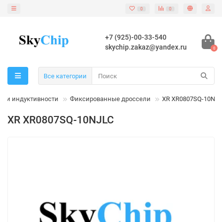
0
0
+7 (925)-00-33-540
skychip.zakaz@yandex.ru
0
Все категории
шки индуктивности
Фиксированные дроссели
XR XR0807SQ-10NJ
XR XR0807SQ-10NJLC