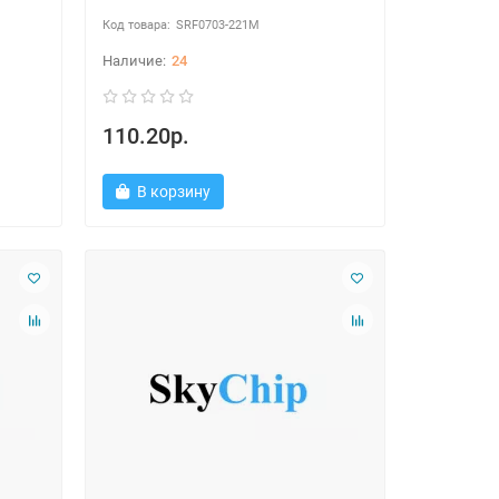
SRF0703-221M
24
110.20р.
В корзину