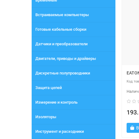
Временные
Встраиваемые компьютеры
Готовые кабельные сборки
Датчики и преобразователи
Двигатели, приводы и драйверы
EATON
Дискретные полупроводники
Защита цепей
Измерение и контроль
193.
Изоляторы
В
Инструмент и расходники