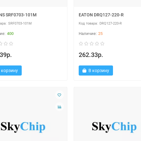
NS SRF0703-101M
EATON DRQ127-220-R
SRF0703-101M
DRQ127-220-R
400
25
39р.
262.33р.
 корзину
В корзину