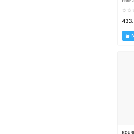
433.
В
BOUR