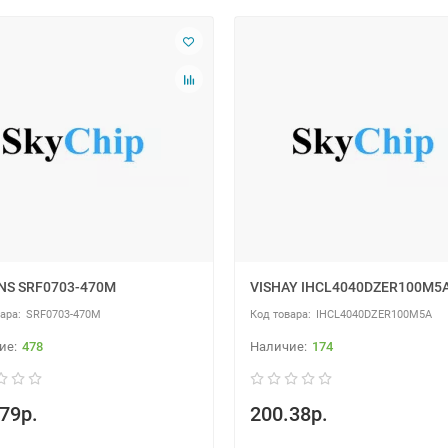
NS SRF0703-470M
VISHAY IHCL4040DZER100M5
SRF0703-470M
IHCL4040DZER100M5A
478
174
79р.
200.38р.