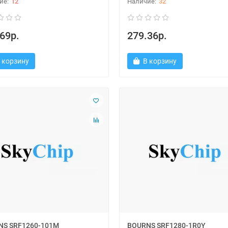
12
32
69р.
279.36р.
 корзину
В корзину
NS SRF1260-101M
BOURNS SRF1280-1R0Y