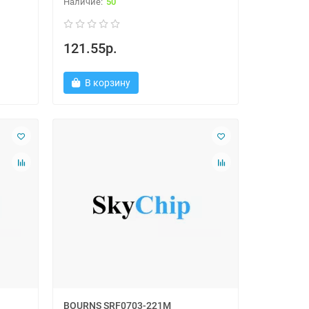
50
121.55р.
В корзину
BOURNS SRF0703-221M