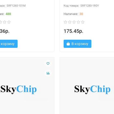
SRF1260-101M
SRF1280-1R0Y
488
30
36р.
175.45р.
 корзину
В корзину