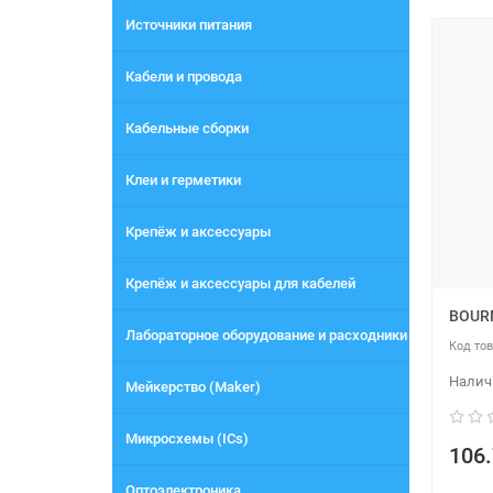
Источники питания
Кабели и провода
Кабельные сборки
Клеи и герметики
Крепёж и аксессуары
Крепёж и аксессуары для кабелей
BOUR
Лабораторное оборудование и расходники
Мейкерство (Maker)
Микросхемы (ICs)
106.
Оптоэлектроника