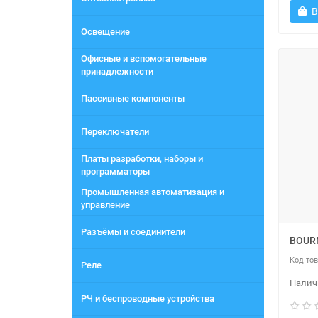
В
Освещение
Офисные и вспомогательные
принадлежности
Пассивные компоненты
Переключатели
Платы разработки, наборы и
программаторы
Промышленная автоматизация и
управление
Разъёмы и соединители
BOUR
Реле
РЧ и беспроводные устройства