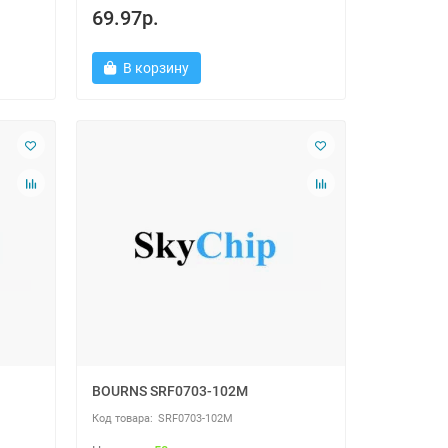
69.97р.
В корзину
BOURNS SRF0703-102M
SRF0703-102M