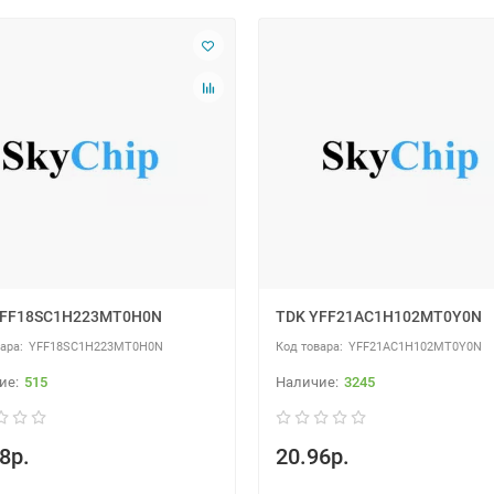
YFF18SC1H223MT0H0N
TDK YFF21AC1H102MT0Y0N
YFF18SC1H223MT0H0N
YFF21AC1H102MT0Y0N
515
3245
8р.
20.96р.