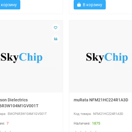
 корзину
В корзину
son Dielectrics
muRata NFM21HC224R1A3D
6R3W104M1GV001T
EMCP6R3W104M1GV001T
NFM21HC224R1A3D
7
1875