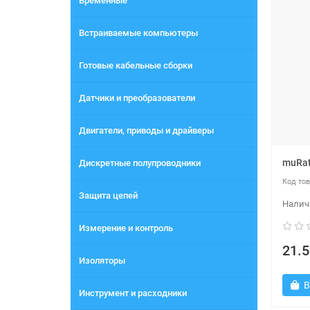
Временные
Встраиваемые компьютеры
Готовые кабельные сборки
Датчики и преобразователи
Двигатели, приводы и драйверы
muRa
Дискретные полупроводники
Защита цепей
Измерение и контроль
21.5
Изоляторы
В
Инструмент и расходники