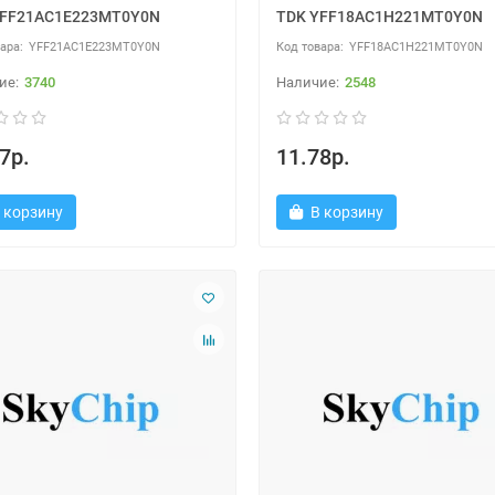
YFF21AC1E223MT0Y0N
TDK YFF18AC1H221MT0Y0N
YFF21AC1E223MT0Y0N
YFF18AC1H221MT0Y0N
3740
2548
7р.
11.78р.
 корзину
В корзину