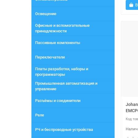
В
Освещение
Офисные и вспомогательные
принадлежности
Пассивные компоненты
Переключатели
Платы разработки, наборы и
программаторы
Промышленная автоматизация и
управление
Разъёмы и соединители
Johan
EMCP
Реле
РЧ и беспроводные устройства