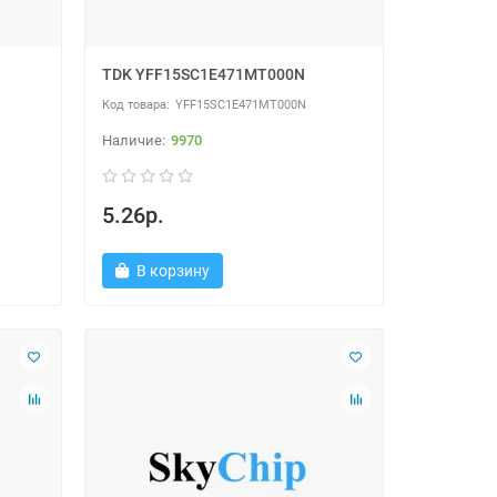
TDK YFF15SC1E471MT000N
YFF15SC1E471MT000N
9970
5.26р.
В корзину