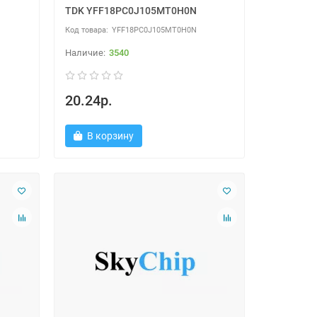
TDK YFF18PC0J105MT0H0N
YFF18PC0J105MT0H0N
3540
20.24р.
В корзину