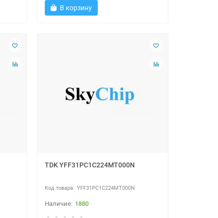
В корзину
TDK YFF31PC1C224MT000N
YFF31PC1C224MT000N
1880