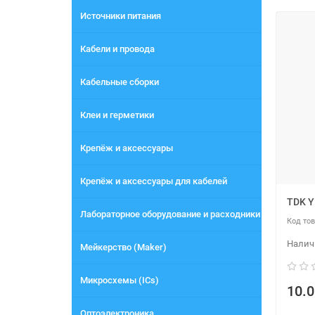
Источники питания
Кабели и провода
Кабельные сборки
Клеи и герметики
Крепёж и аксессуары
Крепёж и аксессуары для кабелей
TDK 
Лабораторное оборудование и расходники
Мейкерство (Maker)
Микросхемы (ICs)
10.0
Оптоэлектроника