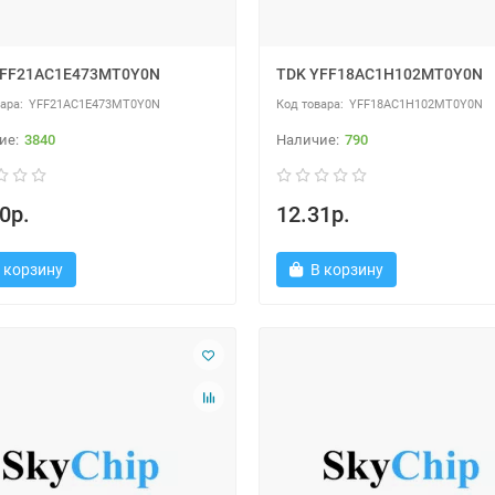
YFF21AC1E473MT0Y0N
TDK YFF18AC1H102MT0Y0N
YFF21AC1E473MT0Y0N
YFF18AC1H102MT0Y0N
3840
790
0р.
12.31р.
 корзину
В корзину