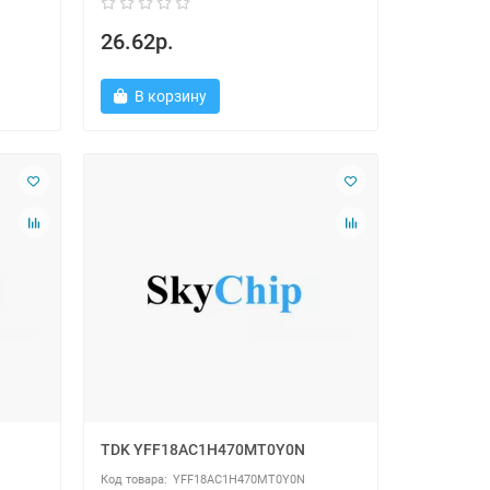
26.62р.
В корзину
TDK YFF18AC1H470MT0Y0N
YFF18AC1H470MT0Y0N