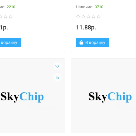
2210
3710
1р.
11.88р.
 корзину
В корзину