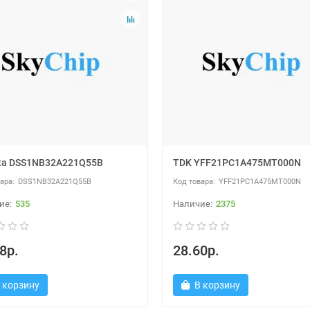
ta DSS1NB32A221Q55B
TDK YFF21PC1A475MT000N
DSS1NB32A221Q55B
YFF21PC1A475MT000N
535
2375
8р.
28.60р.
 корзину
В корзину