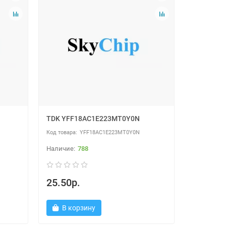
TDK YFF18AC1E223MT0Y0N
YFF18AC1E223MT0Y0N
788
25.50р.
В корзину