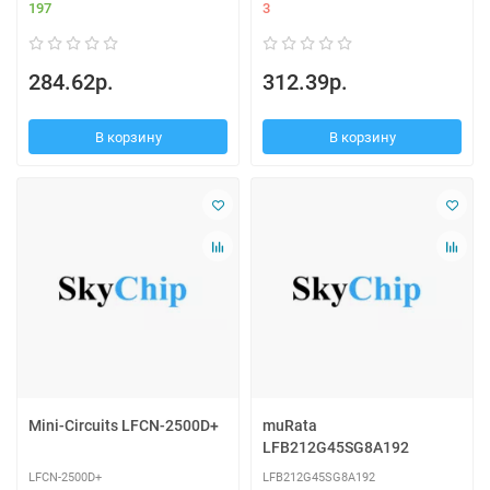
197
3
284.62р.
312.39р.
В корзину
В корзину
Mini-Circuits LFCN-2500D+
muRata
LFB212G45SG8A192
LFCN-2500D+
LFB212G45SG8A192