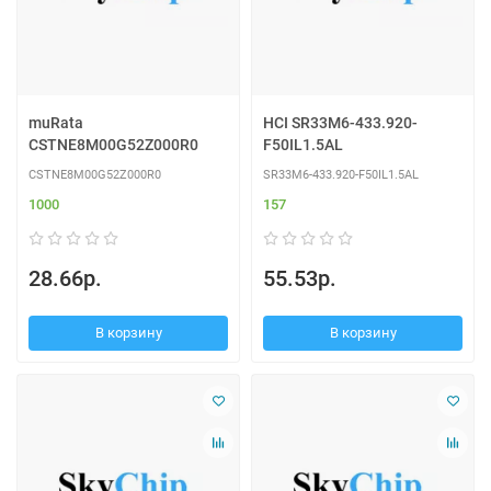
muRata
HCI SR33M6-433.920-
CSTNE8M00G52Z000R0
F50IL1.5AL
CSTNE8M00G52Z000R0
SR33M6-433.920-F50IL1.5AL
1000
157
28.66р.
55.53р.
В корзину
В корзину