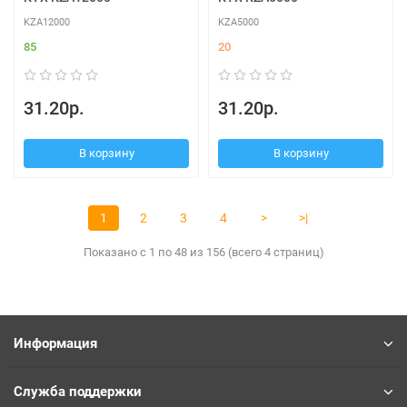
KZA12000
KZA5000
85
20
31.20р.
31.20р.
В корзину
В корзину
1
2
3
4
>
>|
Показано с 1 по 48 из 156 (всего 4 страниц)
Информация
Служба поддержки