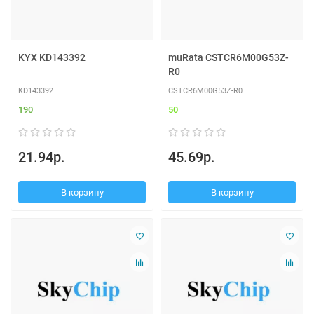
KYX KD143392
muRata CSTCR6M00G53Z-
R0
KD143392
CSTCR6M00G53Z-R0
190
50
21.94р.
45.69р.
В корзину
В корзину