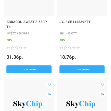
ABRACON AWSZT-3.58CP-
JYJE SB1143392TT
T4
AWSZT-3.58CP-T4
SB1143392TT
985
485
31.36р.
18.76р.
В корзину
В корзину