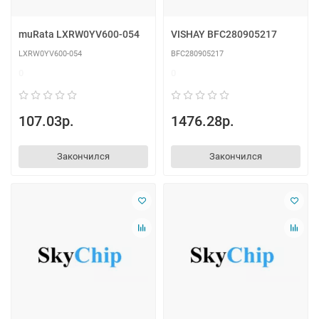
muRata LXRW0YV600-054
VISHAY BFC280905217
LXRW0YV600-054
BFC280905217
0
0
107.03р.
1476.28р.
Закончился
Закончился