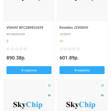
VISHAY BFC280832659
Knowles JZ300HV
BFC280832659
JZ300HV
3
20
890.38р.
601.89р.
В корзину
В корзину