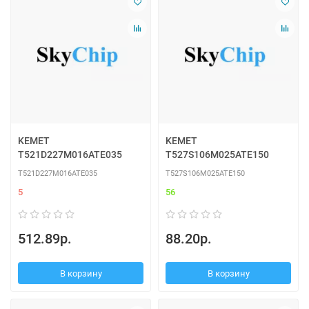
KEMET
KEMET
T521D227M016ATE035
T527S106M025ATE150
T521D227M016ATE035
T527S106M025ATE150
5
56
512.89р.
88.20р.
В корзину
В корзину