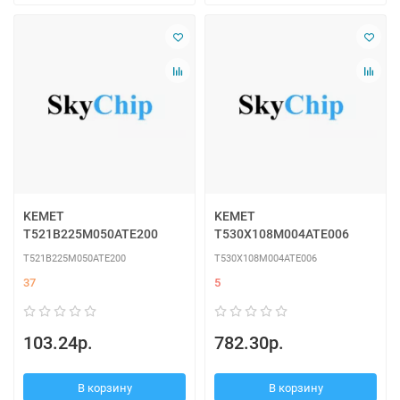
KEMET
KEMET
T521B225M050ATE200
T530X108M004ATE006
T521B225M050ATE200
T530X108M004ATE006
37
5
103.24р.
782.30р.
В корзину
В корзину