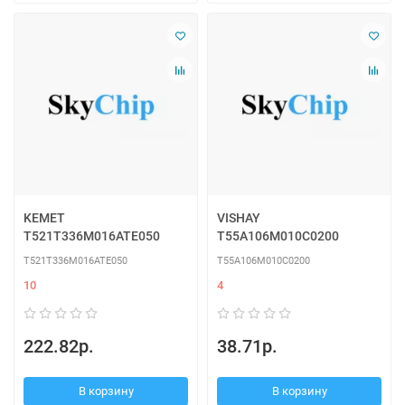
KEMET
VISHAY
T521T336M016ATE050
T55A106M010C0200
T521T336M016ATE050
T55A106M010C0200
10
4
222.82р.
38.71р.
В корзину
В корзину