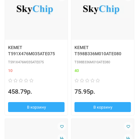
KEMET
KEMET
T591X476M035ATE075
T598B336M010ATE080
T591X476M035ATE075
T598B336M010ATE080
10
40
458.79р.
75.95р.
В корзину
В корзину