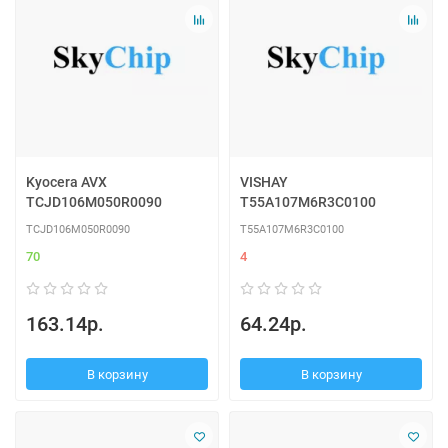
Kyocera AVX
VISHAY
TCJD106M050R0090
T55A107M6R3C0100
TCJD106M050R0090
T55A107M6R3C0100
70
4
163.14р.
64.24р.
В корзину
В корзину