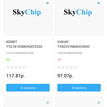
KEMET
VISHAY
T521B105M050ATE200
T55D337M6R3C0045
T521B105M050ATE200
T55D337M6R3C0045
50
10
117.81р.
97.07р.
В корзину
В корзину