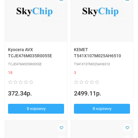
Kyocera AVX
KEMET
TCJE476M035R0055E
T541X107M025AH6510
TCJE476M035R0055E
T541X107M025AH6510
18
3
372.34р.
2499.11р.
В корзину
В корзину