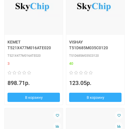
KEMET
VISHAY
T521X477M016ATE020
T51D685M035C0120
T521X477M016ATE020
T51D685M035C0120
3
40
898.71р.
123.05р.
В корзину
В корзину