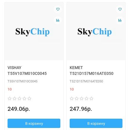
VISHAY
KEMET
T55V107M010C0045
T521D157M016ATE050
T55V107M010C0045
T521D157M016ATE050
10
10
249.06р.
247.96р.
В корзину
В корзину