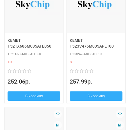
KEMET
KEMET
T521X686M035ATE050
T523V476M035APE100
T521X686M035ATE050
T523V476M035APE100
10
8
252.06р.
257.99р.
В корзину
В корзину