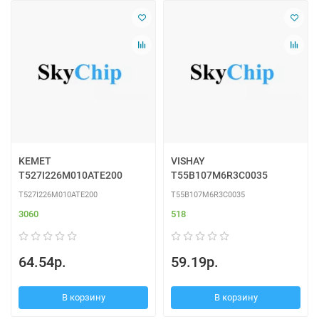
KEMET
VISHAY
T527I226M010ATE200
T55B107M6R3C0035
T527I226M010ATE200
T55B107M6R3C0035
3060
518
64.54р.
59.19р.
В корзину
В корзину