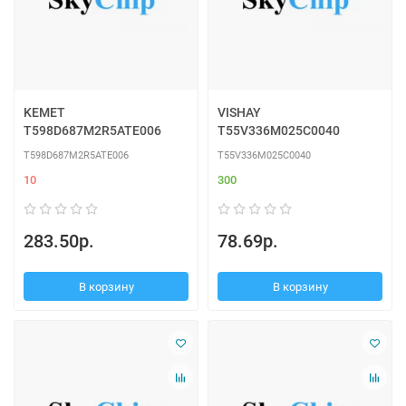
KEMET
VISHAY
T598D687M2R5ATE006
T55V336M025C0040
T598D687M2R5ATE006
T55V336M025C0040
10
300
283.50р.
78.69р.
В корзину
В корзину