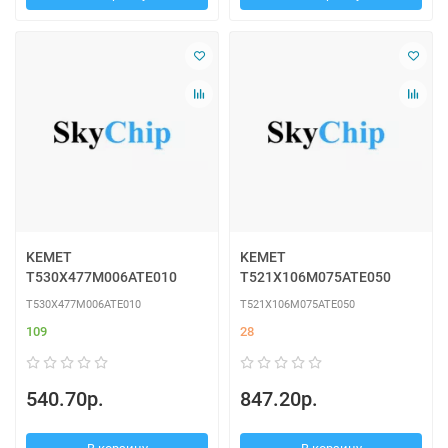
KEMET
KEMET
T530X477M006ATE010
T521X106M075ATE050
T530X477M006ATE010
T521X106M075ATE050
109
28
540.70р.
847.20р.