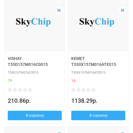
VISHAY
KEMET
T55D157M016C0015
T530X157M016ATE015
T55D157M016C0015
T530X157M016ATE015
79
14
210.86р.
1138.29р.
В корзину
В корзину