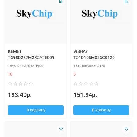
KEMET
VISHAY
T598D227M2R5ATE009
T51D106M035C0120
T598D227M2R5ATE009
T51D106M035C0120
10
5
193.40р.
151.94р.
В корзину
В корзину