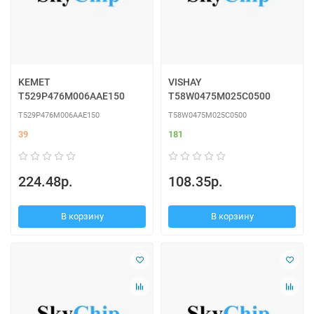
KEMET
VISHAY
T529P476M006AAE150
T58W0475M025C0500
T529P476M006AAE150
T58W0475M025C0500
39
181
224.48р.
108.35р.
В корзину
В корзину