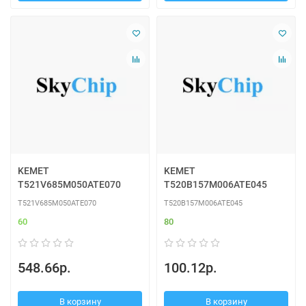
KEMET
KEMET
T521V685M050ATE070
T520B157M006ATE045
T521V685M050ATE070
T520B157M006ATE045
60
80
548.66р.
100.12р.
В корзину
В корзину