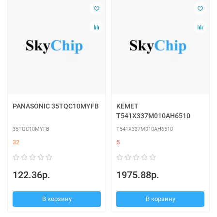
PANASONIC 35TQC10MYFB
KEMET
T541X337M010AH6510
35TQC10MYFB
T541X337M010AH6510
32
5
122.36р.
1975.88р.
В корзину
В корзину