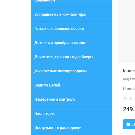
Временные
Встраиваемые компьютеры
Готовые кабельные сборки
Датчики и преобразователи
Двигатели, приводы и драйверы
launc
Дискретные полупроводники
Защита цепей
Измерение и контроль
249.
Изоляторы
В
Инструмент и расходники