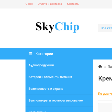
О нас
Оплата и доставка
Контакты
Все ка
Категории
Аудиопродукция
Па
Кре
Батареи и элементы питания
Безопасность и охрана
По умол
Вентиляторы и терморегулирование