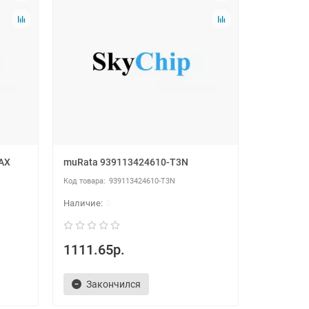
AX
muRata 939113424610-T3N
939113424610-T3N
0
1111.65р.
Закончился