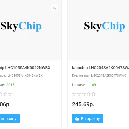
hip LHC105SA4K0042NWBX
launchip LHC204SA2K0047SW
LHC105SA4K0042NWBX
LHC204SA2K0047SWAX
3015
169
06р.
245.69р.
 корзину
В корзину