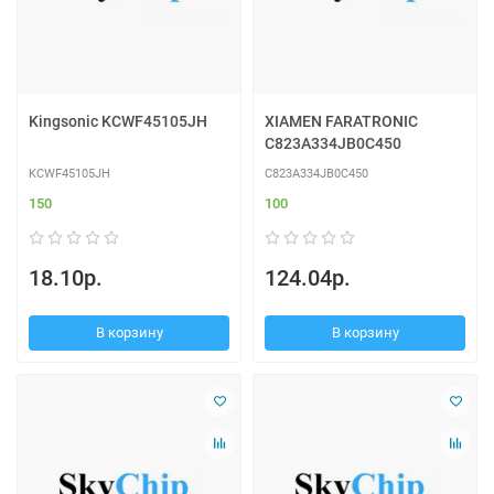
Kingsonic KCWF45105JH
XIAMEN FARATRONIC
C823A334JB0C450
KCWF45105JH
C823A334JB0C450
150
100
18.10р.
124.04р.
В корзину
В корзину