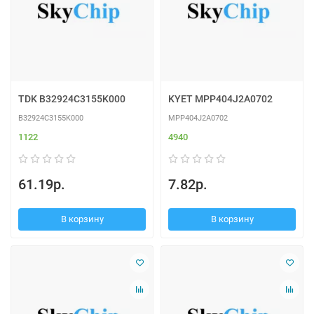
TDK B32924C3155K000
KYET MPP404J2A0702
B32924C3155K000
MPP404J2A0702
1122
4940
61.19р.
7.82р.
В корзину
В корзину