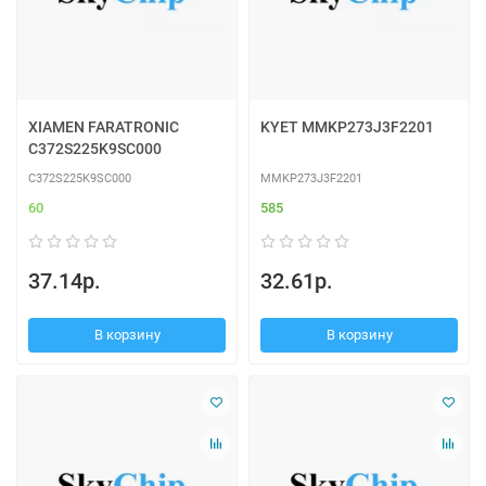
XIAMEN FARATRONIC
KYET MMKP273J3F2201
C372S225K9SC000
C372S225K9SC000
MMKP273J3F2201
60
585
37.14р.
32.61р.
В корзину
В корзину