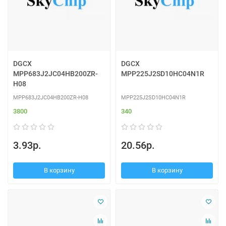
DGCX
DGCX
MPP683J2JC04HB200ZR-
MPP225J2SD10HC04N1R
H08
MPP683J2JC04HB200ZR-H08
MPP225J2SD10HC04N1R
3800
340
3.93р.
20.56р.
В корзину
В корзину