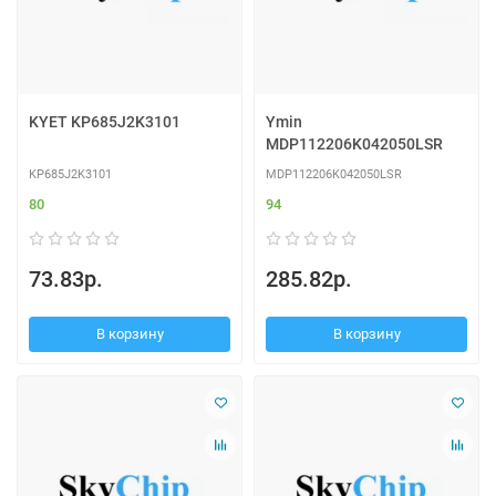
KYET KP685J2K3101
Ymin
MDP112206K042050LSR
KP685J2K3101
MDP112206K042050LSR
80
94
73.83р.
285.82р.
В корзину
В корзину