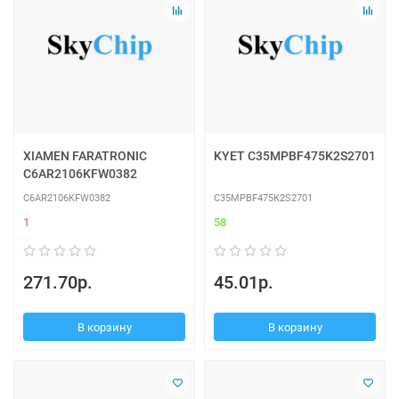
XIAMEN FARATRONIC
KYET C35MPBF475K2S2701
C6AR2106KFW0382
C6AR2106KFW0382
C35MPBF475K2S2701
1
58
271.70р.
45.01р.
В корзину
В корзину