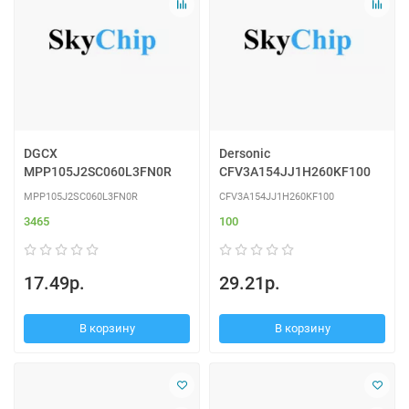
DGCX
Dersonic
MPP105J2SC060L3FN0R
CFV3A154JJ1H260KF100
MPP105J2SC060L3FN0R
CFV3A154JJ1H260KF100
3465
100
17.49р.
29.21р.
В корзину
В корзину