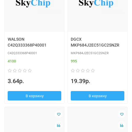
WALSON
DGCX
C42Q333368P40001
MKP684J2EC51GC2SNZR
C42Q333368P40001
MKP684J2EC51GC2SNZR
4100
995
3.64р.
19.39р.
В корзину
В корзину