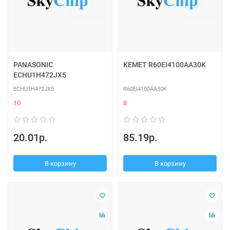
PANASONIC
KEMET R60EI4100AA30K
ECHU1H472JX5
ECHU1H472JX5
R60EI4100AA30K
10
8
20.01р.
85.19р.
В корзину
В корзину