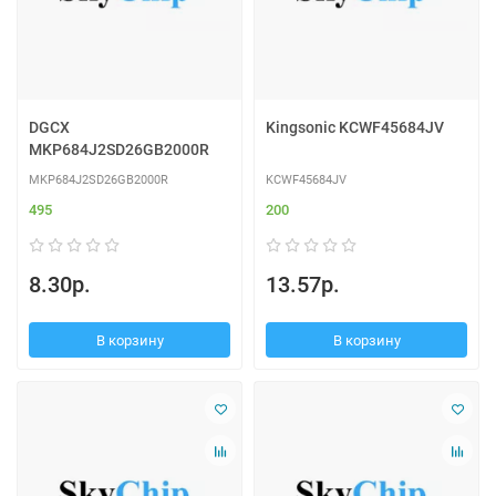
DGCX
Kingsonic KCWF45684JV
MKP684J2SD26GB2000R
MKP684J2SD26GB2000R
KCWF45684JV
495
200
8.30р.
13.57р.
В корзину
В корзину