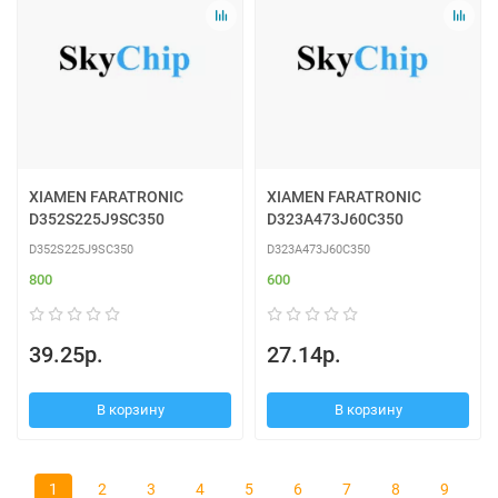
XIAMEN FARATRONIC
XIAMEN FARATRONIC
D352S225J9SC350
D323A473J60C350
D352S225J9SC350
D323A473J60C350
800
600
39.25р.
27.14р.
В корзину
В корзину
1
2
3
4
5
6
7
8
9