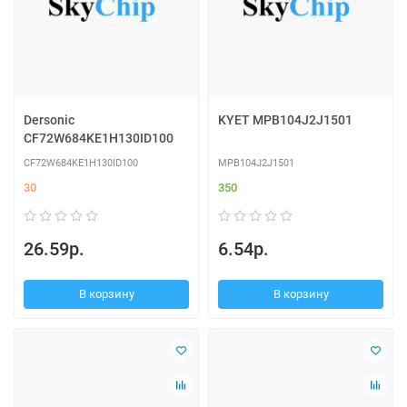
Dersonic
KYET MPB104J2J1501
CF72W684KE1H130ID100
CF72W684KE1H130ID100
MPB104J2J1501
30
350
26.59р.
6.54р.
В корзину
В корзину