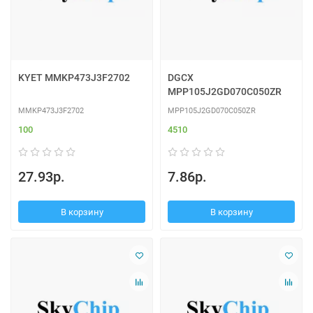
KYET MMKP473J3F2702
DGCX
MPP105J2GD070C050ZR
MMKP473J3F2702
MPP105J2GD070C050ZR
100
4510
27.93р.
7.86р.
В корзину
В корзину