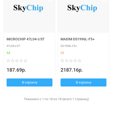
MICROCHIP 47L04-I/ST
MAXIM DS1996L-F5+
47L04-I/ST
DS1996L-F5+
54
25
187.69р.
2187.16р.
В корзину
В корзину
Показано с 1 по 18 из 18 (всего 1 страниц)