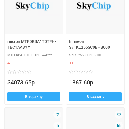
micron MTFDKBA1T0TFH-
Infineon
1BC1AABYY
S71KL256SC0BHB000
MTFDKBA1T0TFH-1BC1AABYY
S71KL256SC0BHB000
4
11
34073.65р.
1867.60р.
В корзину
В корзину