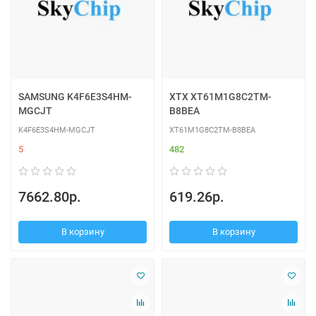
SAMSUNG K4F6E3S4HM-
XTX XT61M1G8C2TM-
MGCJT
B8BEA
K4F6E3S4HM-MGCJT
XT61M1G8C2TM-B8BEA
5
482
7662.80р.
619.26р.
В корзину
В корзину