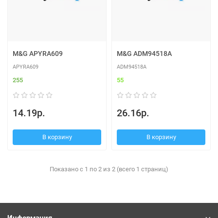
M&G APYRA609
M&G ADM94518A
APYRA609
ADM94518A
255
55
14.19р.
26.16р.
В корзину
В корзину
Показано с 1 по 2 из 2 (всего 1 страниц)