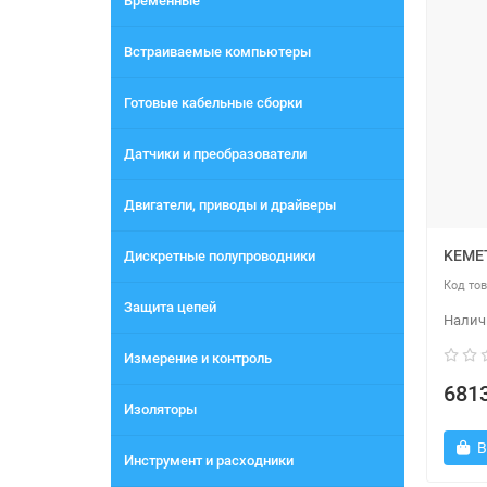
Временные
Встраиваемые компьютеры
Готовые кабельные сборки
Датчики и преобразователи
Двигатели, приводы и драйверы
KEME
Дискретные полупроводники
Защита цепей
Измерение и контроль
6813
Изоляторы
В
Инструмент и расходники