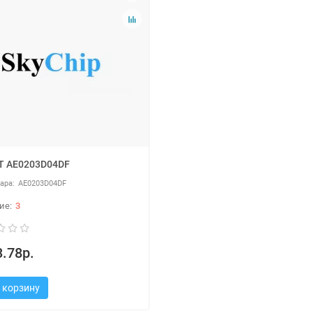
T AE0203D04DF
AE0203D04DF
3
.78р.
 корзину