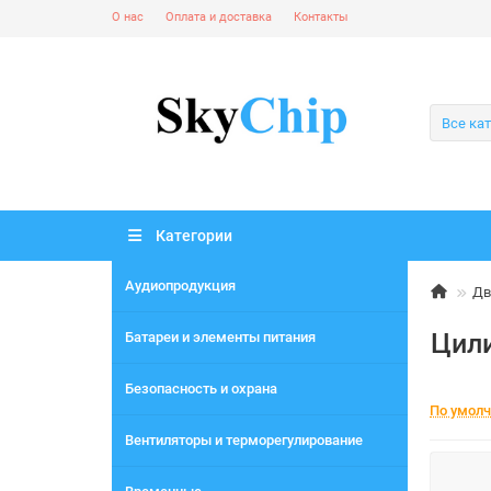
О нас
Оплата и доставка
Контакты
Все ка
Категории
Аудиопродукция
Дв
Цил
Батареи и элементы питания
Безопасность и охрана
По умол
Вентиляторы и терморегулирование