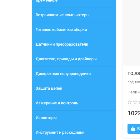
Временные
Встраиваемые компьютеры
Готовые кабельные сборки
Датчики и преобразователи
Двигатели, приводы и драйверы
TOJOI
Дискретные полупроводники
Защита цепей
Измерение и контроль
1022
Изоляторы
В
Инструмент и расходники