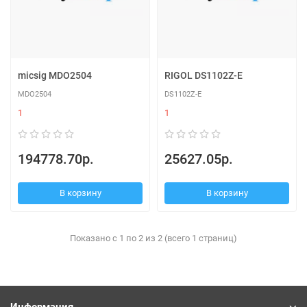
micsig MDO2504
RIGOL DS1102Z-E
MDO2504
DS1102Z-E
1
1
194778.70р.
25627.05р.
В корзину
В корзину
Показано с 1 по 2 из 2 (всего 1 страниц)