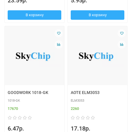
23.59р.
5.95р.
В корзину
В корзину
GOODWORK 1018-GK
AOTE ELM3053
1018-GK
ELM3053
17670
2260
6.47р.
17.18р.