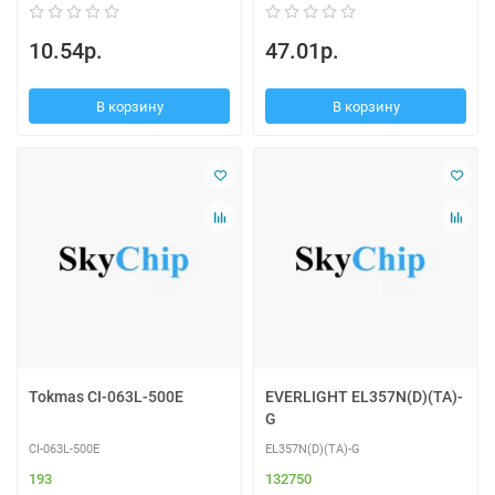
10.54р.
47.01р.
В корзину
В корзину
Tokmas CI-063L-500E
EVERLIGHT EL357N(D)(TA)-
G
CI-063L-500E
EL357N(D)(TA)-G
193
132750