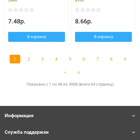
2480
8990
7.48р.
8.66р.
В корзину
В корзину
1
2
3
4
5
6
7
8
9
>
>|
Показано с 1 по 48 из 3008 (всего 63 страниц)
Информация
Служба поддержки