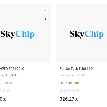
OWER FP5600LC
Fortior Tech FU6866Q
FP5600LC
FU6866Q
2499
184
0р.
326.27р.