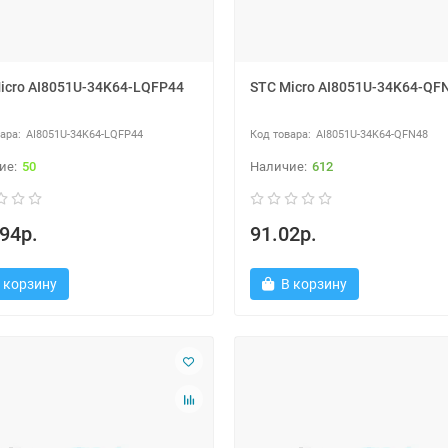
icro AI8051U-34K64-LQFP44
STC Micro AI8051U-34K64-QF
AI8051U-34K64-LQFP44
AI8051U-34K64-QFN48
50
612
94р.
91.02р.
 корзину
В корзину