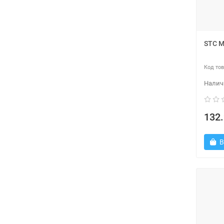
STC M
132.
В