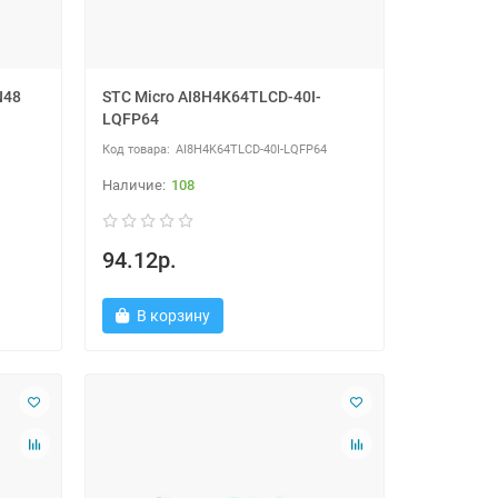
N48
STC Micro AI8H4K64TLCD-40I-
LQFP64
AI8H4K64TLCD-40I-LQFP64
108
94.12р.
В корзину