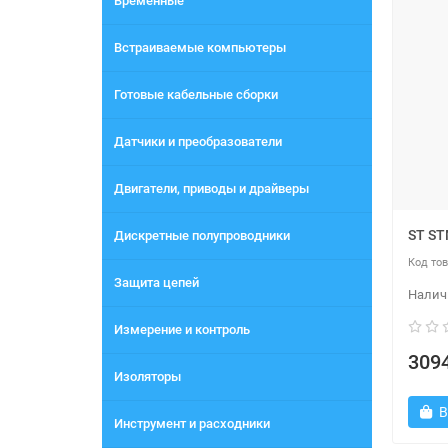
Временные
Встраиваемые компьютеры
Готовые кабельные сборки
Датчики и преобразователи
Двигатели, приводы и драйверы
ST S
Дискретные полупроводники
Защита цепей
Измерение и контроль
3094
Изоляторы
В
Инструмент и расходники