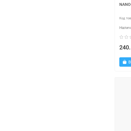
NANO
240.
В