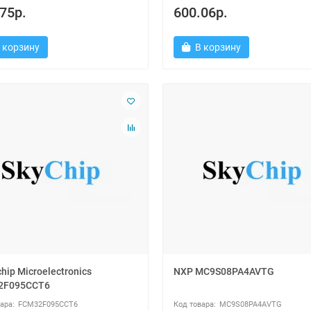
75р.
600.06р.
 корзину
В корзину
hip Microelectronics
NXP MC9S08PA4AVTG
2F095CCT6
FCM32F095CCT6
MC9S08PA4AVTG