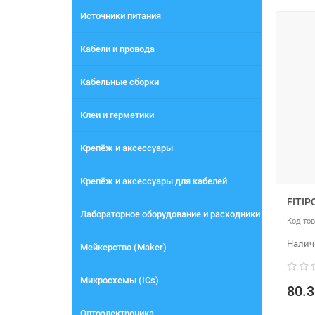
Источники питания
Кабели и провода
Кабельные сборки
Клеи и герметики
Крепёж и аксессуары
Крепёж и аксессуары для кабелей
FITIP
Лабораторное оборудование и расходники
Мейкерство (Maker)
Микросхемы (ICs)
80.3
Оптоэлектроника