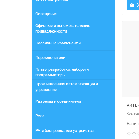
В
Освещение
Офисные и вспомогательные
принадлежности
Пассивные компоненты
Переключатели
Платы разработки, наборы и
программаторы
Промышленная автоматизация и
управление
Разъёмы и соединители
ARTE
Реле
РЧ и беспроводные устройства