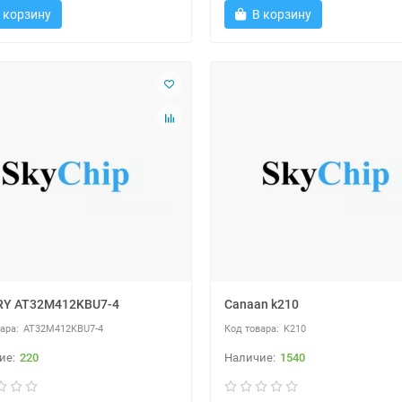
 корзину
В корзину
RY AT32M412KBU7-4
Canaan k210
AT32M412KBU7-4
K210
220
1540