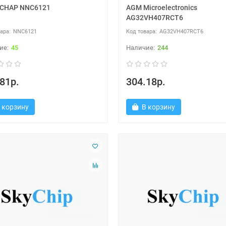
CHAP NNC6121
AGM Microelectronics
AG32VH407RCT6
NNC6121
AG32VH407RCT6
45
244
81р.
304.18р.
 корзину
В корзину