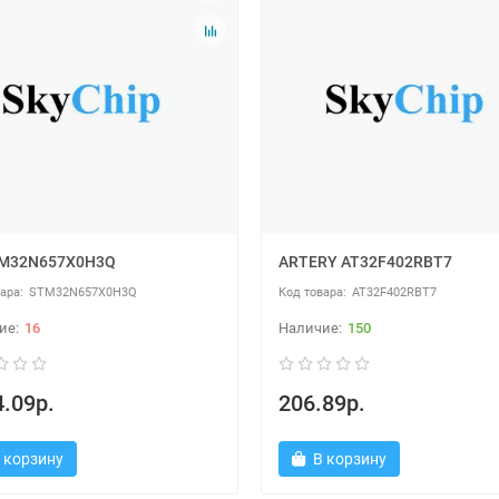
TM32N657X0H3Q
ARTERY AT32F402RBT7
STM32N657X0H3Q
AT32F402RBT7
16
150
.09р.
206.89р.
 корзину
В корзину