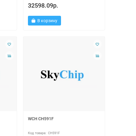
32598.09р.
В корзину
WCH CH591F
CH591F