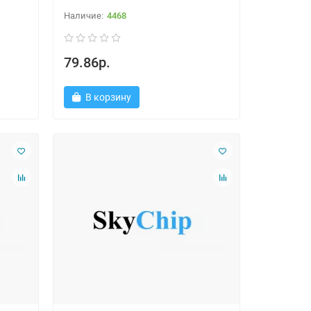
4468
79.86р.
В корзину