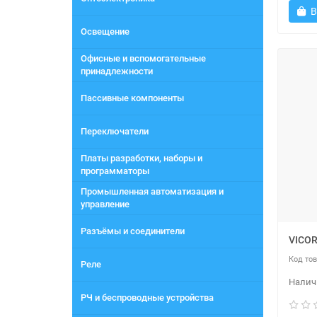
В
Освещение
Офисные и вспомогательные
принадлежности
Пассивные компоненты
Переключатели
Платы разработки, наборы и
программаторы
Промышленная автоматизация и
управление
Разъёмы и соединители
VICOR
Реле
РЧ и беспроводные устройства