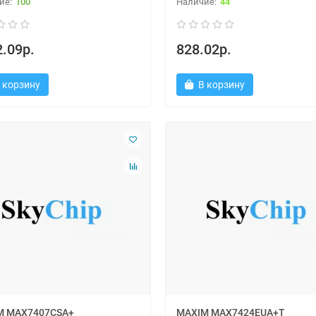
100
44
.09р.
828.02р.
 корзину
В корзину
M MAX7407CSA+
MAXIM MAX7424EUA+T