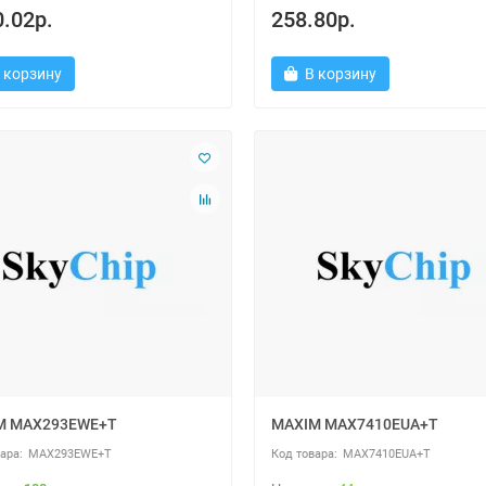
.02р.
258.80р.
 корзину
В корзину
M MAX293EWE+T
MAXIM MAX7410EUA+T
MAX293EWE+T
MAX7410EUA+T