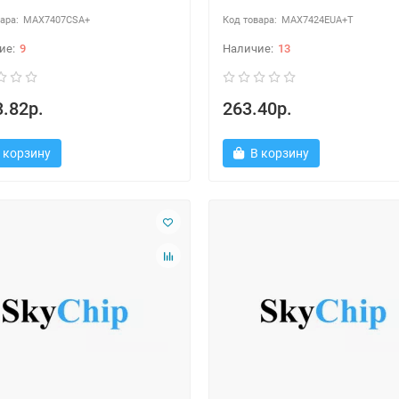
MAX7407CSA+
MAX7424EUA+T
9
13
.82р.
263.40р.
 корзину
В корзину