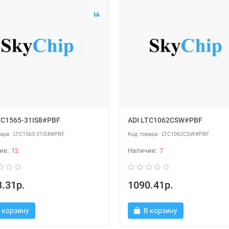
TC1565-31IS8#PBF
ADI LTC1062CSW#PBF
LTC1565-31IS8#PBF
LTC1062CSW#PBF
12
7
.31р.
1090.41р.
 корзину
В корзину