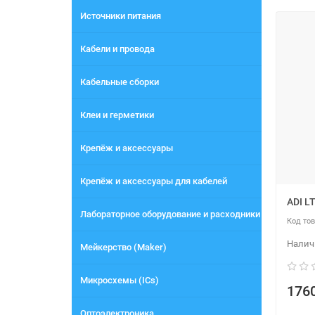
Источники питания
Кабели и провода
Кабельные сборки
Клеи и герметики
Крепёж и аксессуары
Крепёж и аксессуары для кабелей
ADI L
Лабораторное оборудование и расходники
Мейкерство (Maker)
Микросхемы (ICs)
1760
Оптоэлектроника