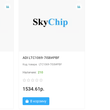
ADI LTC1069-7IS8#PBF
LTC1069-7IS8#PBF
210
1534.61р.
В корзину