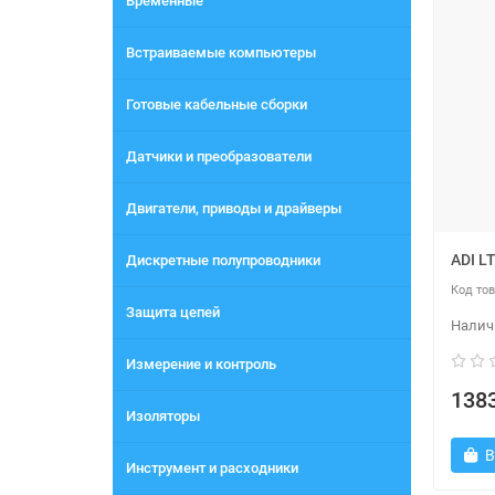
Временные
Встраиваемые компьютеры
Готовые кабельные сборки
Датчики и преобразователи
Двигатели, приводы и драйверы
ADI L
Дискретные полупроводники
Защита цепей
Измерение и контроль
1383
Изоляторы
В
Инструмент и расходники