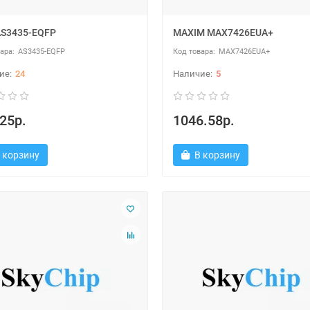
AS3435-EQFP
MAXIM MAX7426EUA+
AS3435-EQFP
MAX7426EUA+
24
5
25р.
1046.58р.
 корзину
В корзину