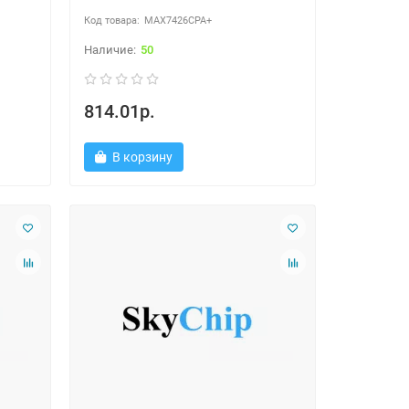
MAX7426CPA+
50
814.01р.
В корзину