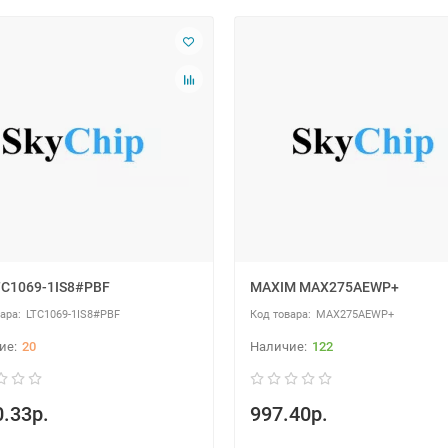
TC1069-1IS8#PBF
MAXIM MAX275AEWP+
LTC1069-1IS8#PBF
MAX275AEWP+
20
122
.33р.
997.40р.