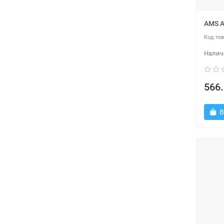
AMS 
566.
В