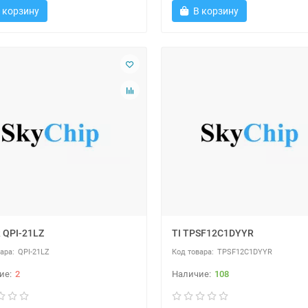
 корзину
В корзину
 QPI-21LZ
TI TPSF12C1DYYR
QPI-21LZ
TPSF12C1DYYR
2
108