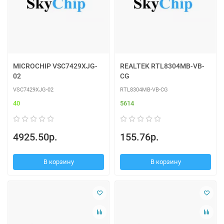
MICROCHIP VSC7429XJG-
REALTEK RTL8304MB-VB-
02
CG
VSC7429XJG-02
RTL8304MB-VB-CG
40
5614
4925.50р.
155.76р.
В корзину
В корзину