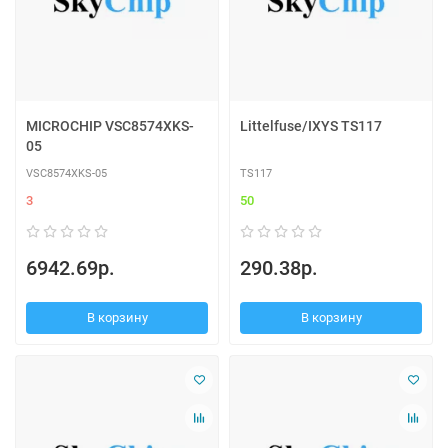
MICROCHIP VSC8574XKS-
Littelfuse/IXYS TS117
05
VSC8574XKS-05
TS117
3
50
6942.69р.
290.38р.
В корзину
В корзину