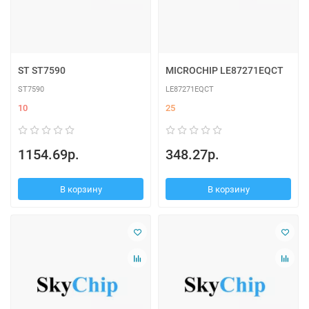
ST ST7590
MICROCHIP LE87271EQCT
ST7590
LE87271EQCT
10
25
1154.69р.
348.27р.
В корзину
В корзину