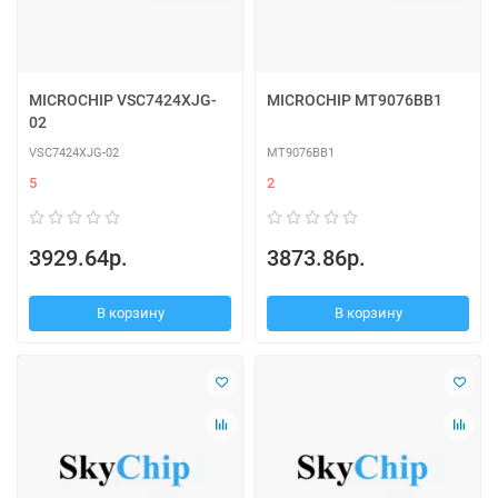
MICROCHIP VSC7424XJG-
MICROCHIP MT9076BB1
02
VSC7424XJG-02
MT9076BB1
5
2
3929.64р.
3873.86р.
В корзину
В корзину