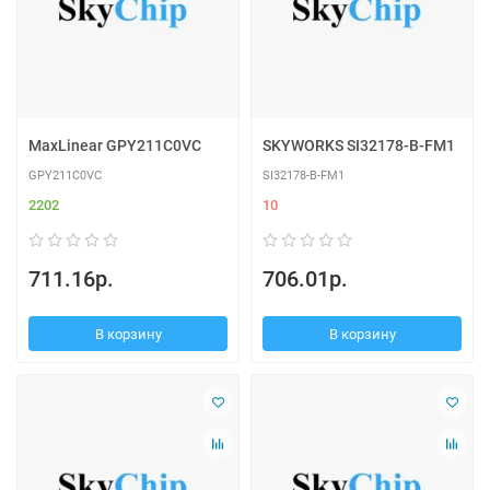
MaxLinear GPY211C0VC
SKYWORKS SI32178-B-FM1
GPY211C0VC
SI32178-B-FM1
2202
10
711.16р.
706.01р.
В корзину
В корзину