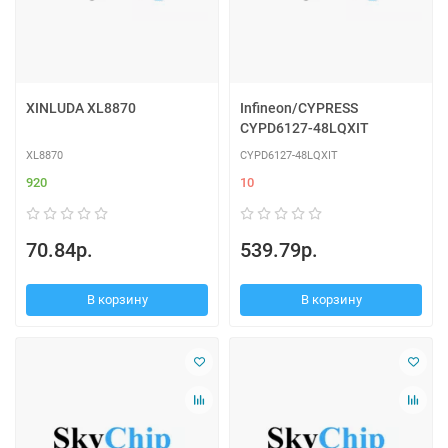
XINLUDA XL8870
Infineon/CYPRESS
CYPD6127-48LQXIT
XL8870
CYPD6127-48LQXIT
920
10
70.84р.
539.79р.
В корзину
В корзину