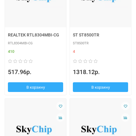
REALTEK RTL8304MBI-CG
ST ST8500TR
RTL8304MBI-CG
ST8500TR
410
4
517.96р.
1318.12р.
В корзину
В корзину