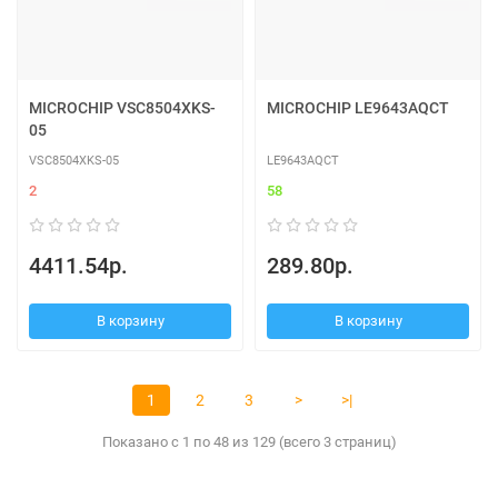
MICROCHIP VSC8504XKS-
MICROCHIP LE9643AQCT
05
VSC8504XKS-05
LE9643AQCT
2
58
4411.54р.
289.80р.
В корзину
В корзину
1
2
3
>
>|
Показано с 1 по 48 из 129 (всего 3 страниц)