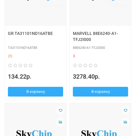
GR TA31101ND16ATBE
MARVELL 88E6240-A1-
TFJ2I000
TA31101ND16ATBE
88E6240-A1-TFJ2I000
25
3
134.22р.
3278.40р.
В корзину
В корзину